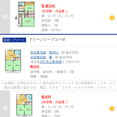
いましたら、info@sunnyhouse...
5.9
万
円
(管理費・共益費 -)
敷：1ヶ月｜礼：1ヶ月
所在階：2階
間取り：2K
面積：33.00㎡
グリーンリーフコーポ
賃貸｜アパート
京浜東北線
「
西川口
」駅 徒歩28分
京浜東北線
「
蕨
」駅 徒歩28分
埼玉県
川口市
上青木西
４丁目13-10
6
万円
築年数：築42年 ｜募集中：
1室
階数：2階建
☆お気軽にお問合せ下さい☆ 株式会社サニーハウス 川口市西青木１－２６－１１
（西川口駅東口徒歩５分） 電話：０４８－２５８－４５４８ FAX：０４８－２５
８－４５２８ MAIL：sales@s...
6
万
円
(管理費・共益費 -)
敷：1ヶ月｜礼：0ヶ月
所在階：2階
間取り：2DK