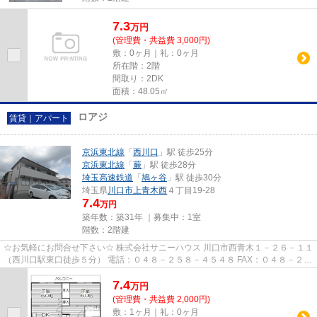
7.3
万
円
(管理費・共益費 3,000円)
敷：0ヶ月｜礼：0ヶ月
所在階：2階
間取り：2DK
面積：48.05㎡
ロアジ
賃貸｜アパート
京浜東北線
「
西川口
」駅 徒歩25分
京浜東北線
「
蕨
」駅 徒歩28分
埼玉高速鉄道
「
鳩ヶ谷
」駅 徒歩30分
埼玉県
川口市
上青木西
４丁目19-28
7.4
万円
築年数：築31年 ｜募集中：
1室
階数：2階建
☆お気軽にお問合せ下さい☆ 株式会社サニーハウス 川口市西青木１－２６－１１
（西川口駅東口徒歩５分） 電話：０４８－２５８－４５４８ FAX：０４８－２５
８－４５２８ MAIL：sales@s...
7.4
万
円
(管理費・共益費 2,000円)
敷：1ヶ月｜礼：0ヶ月