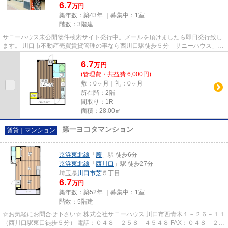
6.7
万円
築年数：築43年 ｜募集中：
1室
階数：3階建
サニーハウス未公開物件検索サイト発行中。メールを頂けましたら即日発行致し
ます。 川口市不動産売買賃貸管理の事なら西川口駅徒歩５分「サニーハウス」へ
初期費用を抑えたいお客様...
6.7
万
円
(管理費・共益費 6,000円)
敷：0ヶ月｜礼：0ヶ月
所在階：2階
間取り：1R
面積：28.00㎡
第一ヨコタマンション
賃貸｜マンション
京浜東北線
「
蕨
」駅 徒歩6分
京浜東北線
「
西川口
」駅 徒歩27分
埼玉県
川口市
芝
５丁目
6.7
万円
築年数：築52年 ｜募集中：
1室
階数：5階建
☆お気軽にお問合せ下さい☆ 株式会社サニーハウス 川口市西青木１－２６－１１
（西川口駅東口徒歩５分） 電話：０４８－２５８－４５４８ FAX：０４８－２５