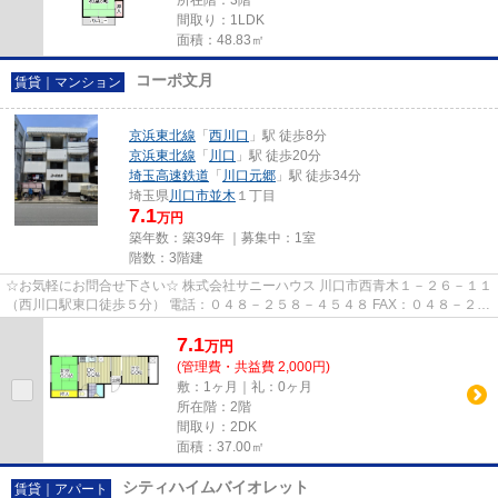
間取り：1LDK
面積：48.83㎡
コーポ文月
賃貸｜マンション
京浜東北線
「
西川口
」駅 徒歩8分
京浜東北線
「
川口
」駅 徒歩20分
埼玉高速鉄道
「
川口元郷
」駅 徒歩34分
埼玉県
川口市
並木
１丁目
7.1
万円
築年数：築39年 ｜募集中：
1室
階数：3階建
☆お気軽にお問合せ下さい☆ 株式会社サニーハウス 川口市西青木１－２６－１１
（西川口駅東口徒歩５分） 電話：０４８－２５８－４５４８ FAX：０４８－２５
８－４５２８ MAIL：sales@s...
7.1
万
円
(管理費・共益費 2,000円)
敷：1ヶ月｜礼：0ヶ月
所在階：2階
間取り：2DK
面積：37.00㎡
シティハイムバイオレット
賃貸｜アパート