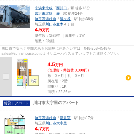
京浜東北線
「
西川口
」駅 徒歩13分
京浜東北線
「
蕨
」駅 徒歩24分
埼玉高速鉄道
「
鳩ヶ谷
」駅 徒歩38分
埼玉県
川口市
並木
４丁目
4.5
万円
築年数：築39年 ｜募集中：
1室
階数：2階建
川口市で安らぐ空間のあるお部屋に住みたい方は、048-258-4548か
sales@sunnyhouse.co.jpよりサニーハウスまでいつでもご連絡ください。
4.5
万
円
(管理費・共益費 3,000円)
敷：0ヶ月｜礼：0ヶ月
所在階：2階
間取り：1K
面積：22.86㎡
川口市大字里のアパート
賃貸｜アパート
埼玉高速鉄道
「
新井宿
」駅 徒歩17分
埼玉県
川口市
大字里
4.7
万円