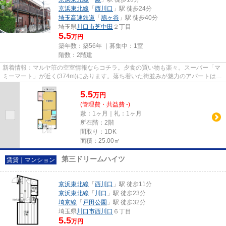
京浜東北線
「
西川口
」駅 徒歩24分
埼玉高速鉄道
「
鳩ヶ谷
」駅 徒歩40分
埼玉県
川口市
芝中田
２丁目
5.5
万円
築年数：築56年 ｜募集中：
1室
階数：2階建
新着情報：マルヤ荘の空室情報ならコチラ。夕食の買い物も楽々。スーパー「マ
ミーマート」が近く(374m)にあります。落ち着いた街並みが魅力のアパートはこ
ちらです。2駅利用可能なアパ...
5.5
万
円
(管理費・共益費 -)
敷：1ヶ月｜礼：1ヶ月
所在階：2階
間取り：1DK
面積：25.00㎡
第三ドリームハイツ
賃貸｜マンション
京浜東北線
「
西川口
」駅 徒歩11分
京浜東北線
「
川口
」駅 徒歩23分
埼京線
「
戸田公園
」駅 徒歩32分
埼玉県
川口市
西川口
６丁目
5.5
万円