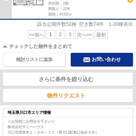
所在階：2階
間取り：2DK
面積：44.62㎡
該当公開件数
52
棟 空き数
74
件
1-20
棟表示
1
2
3
<<前へ
次へ>>
最初
チェックした物件をまとめて
検討リストに追加
お問い合わせ
さらに条件を絞り込む
物件リクエスト
埼玉県川口市エリア情報
☆お気軽にお問合せ下さい☆
株式会社サニーハウス
川口市西青木１－２６－１１（西川口駅東口徒歩５分）