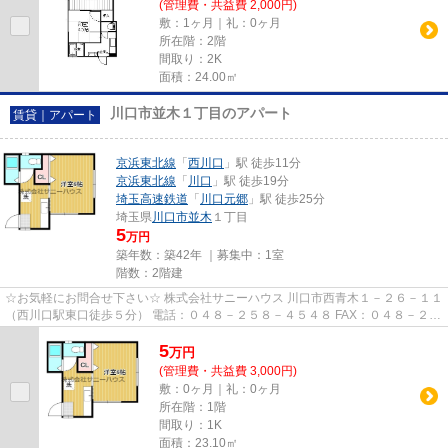
(管理費・共益費 2,000円)
敷：1ヶ月｜礼：0ヶ月
所在階：2階
間取り：2K
面積：24.00㎡
川口市並木１丁目のアパート
賃貸｜アパート
京浜東北線
「
西川口
」駅 徒歩11分
京浜東北線
「
川口
」駅 徒歩19分
埼玉高速鉄道
「
川口元郷
」駅 徒歩25分
埼玉県
川口市
並木
１丁目
5
万円
築年数：築42年 ｜募集中：
1室
階数：2階建
☆お気軽にお問合せ下さい☆ 株式会社サニーハウス 川口市西青木１－２６－１１
（西川口駅東口徒歩５分） 電話：０４８－２５８－４５４８ FAX：０４８－２５
８－４５２８ MAIL：sales@s...
5
万
円
(管理費・共益費 3,000円)
敷：0ヶ月｜礼：0ヶ月
所在階：1階
間取り：1K
面積：23.10㎡