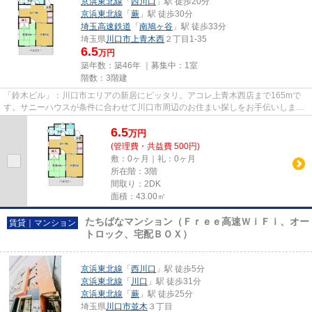
京浜東北線
「
西川口
」駅 徒歩20分
京浜東北線
「
蕨
」駅 徒歩30分
埼玉高速鉄道
「
南鳩ヶ谷
」駅 徒歩33分
埼玉県
川口市
上青木西
２丁目1-35
6.5
万円
築年数：築46年 ｜募集中：
1室
階数：3階建
「鈴木ビル」：川口市エリアの新居にピッタリ。アコレ上青木西店まで165mで
す。サニーハウスが条件に合わせて川口市周辺のお住まい探しをお手伝いしま
す。地元の不動産屋さんだからど...
6.5
万
円
(管理費・共益費 500円)
敷：0ヶ月｜礼：0ヶ月
所在階：3階
間取り：2DK
面積：43.00㎡
たちばなマンション（Ｆｒｅｅ高速ＷｉＦｉ、オー
賃貸｜マンション
トロック、宅配ＢＯＸ）
京浜東北線
「
西川口
」駅 徒歩5分
京浜東北線
「
川口
」駅 徒歩31分
京浜東北線
「
蕨
」駅 徒歩25分
埼玉県
川口市
並木
３丁目