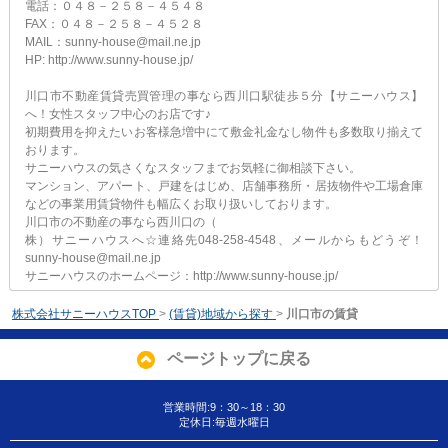
電話：０４８－２５８－４５４８
FAX：０４８－２５８－４５２８
MAIL：sunny-house@mail.ne.jp
HP: http://www.sunny-house.jp/
川口市不動産賃貸売買管理の事なら西川口駅徒歩５分【サニーハウス】
へ！女性スタッフ中心のお店です♪
初期費用を抑えたいお客様急増中にて敷金礼金なし物件も多数取り揃えて
おります。
サニーハウスの気さくなスタッフまでお気軽に御相談下さい。
マンション、アパート、戸建をはじめ、店舗事務所・居抜物件や工場倉庫
などの事業用賃貸物件も幅広くお取り扱いしております。
川口市の不動産の事なら西川口の（
株）サニーハウスへ☆連絡先048-258-4548、メールからもどうぞ！
sunny-house@mail.ne.jp
サニーハウスのホームページ：http://www.sunny-house.jp/
株式会社サニーハウスTOP
>
(賃貸)地域から探す
>
川口市の賃貸
ページトップに戻る
営業時間:9：30～18：30
定休日:毎週水曜日