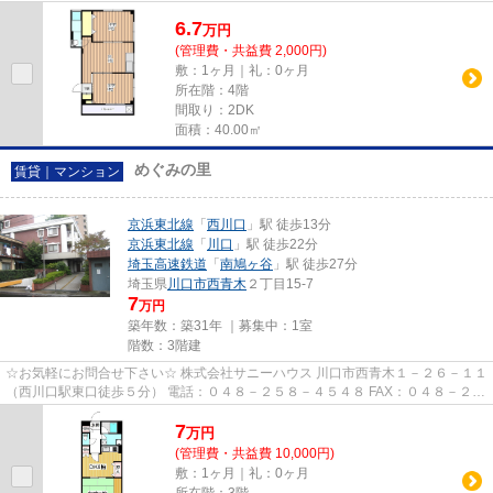
８－４５２８ MAIL：sales@s...
6.7
万
円
(管理費・共益費 2,000円)
敷：1ヶ月｜礼：0ヶ月
所在階：4階
間取り：2DK
面積：40.00㎡
めぐみの里
賃貸｜マンション
京浜東北線
「
西川口
」駅 徒歩13分
京浜東北線
「
川口
」駅 徒歩22分
埼玉高速鉄道
「
南鳩ヶ谷
」駅 徒歩27分
埼玉県
川口市
西青木
２丁目15-7
7
万円
築年数：築31年 ｜募集中：
1室
階数：3階建
☆お気軽にお問合せ下さい☆ 株式会社サニーハウス 川口市西青木１－２６－１１
（西川口駅東口徒歩５分） 電話：０４８－２５８－４５４８ FAX：０４８－２５
８－４５２８ MAIL：sales@s...
7
万
円
(管理費・共益費 10,000円)
敷：1ヶ月｜礼：0ヶ月
所在階：3階