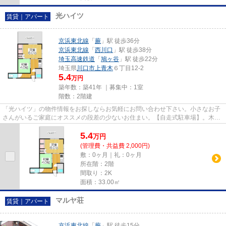
光ハイツ
賃貸｜アパート
京浜東北線
「
蕨
」駅 徒歩36分
京浜東北線
「
西川口
」駅 徒歩38分
埼玉高速鉄道
「
鳩ヶ谷
」駅 徒歩22分
埼玉県
川口市
上青木
６丁目12-2
5.4
万円
築年数：築41年 ｜募集中：
1室
階数：2階建
「光ハイツ」の物件情報をお探しならお気軽にお問い合わせ下さい。小さなお子
さんがいるご家庭にオススメの段差の少ないお住まい。【自走式駐車場】。木造
建築ならではの温かみを感じ...
5.4
万
円
(管理費・共益費 2,000円)
敷：0ヶ月｜礼：0ヶ月
所在階：2階
間取り：2K
面積：33.00㎡
マルヤ荘
賃貸｜アパート
京浜東北線
「
蕨
」駅 徒歩15分