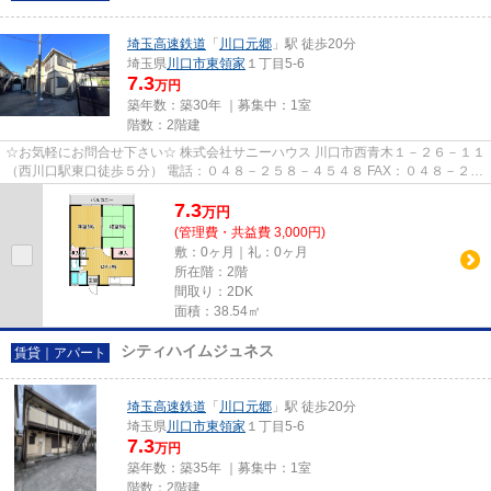
埼玉高速鉄道
「
川口元郷
」駅 徒歩20分
埼玉県
川口市
東領家
１丁目5-6
7.3
万円
築年数：築30年 ｜募集中：
1室
階数：2階建
☆お気軽にお問合せ下さい☆ 株式会社サニーハウス 川口市西青木１－２６－１１
（西川口駅東口徒歩５分） 電話：０４８－２５８－４５４８ FAX：０４８－２５
８－４５２８ HP: http://ww...
7.3
万
円
(管理費・共益費 3,000円)
敷：0ヶ月｜礼：0ヶ月
所在階：2階
間取り：2DK
面積：38.54㎡
シティハイムジュネス
賃貸｜アパート
埼玉高速鉄道
「
川口元郷
」駅 徒歩20分
埼玉県
川口市
東領家
１丁目5-6
7.3
万円
築年数：築35年 ｜募集中：
1室
階数：2階建