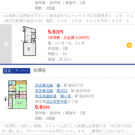
築年数：築45年 ｜募集中：
1室
階数：3階建
☆お気軽にお問合せ下さい☆ 株式会社サニーハウス 川口市西青木１－２６－１１
（西川口駅東口徒歩５分） 電話：０４８－２５８－４５４８ FAX：０４８－２５
８－４５２８ MAIL：sales@s...
5.5
万
円
(管理費・共益費 4,000円)
敷：1ヶ月｜礼：1ヶ月
所在階：2階
間取り：1K
面積：20.11㎡
矢澤荘
賃貸｜アパート
京浜東北線
「
蕨
」駅 徒歩17分
京浜東北線
「
西川口
」駅 徒歩25分
埼玉高速鉄道
「
鳩ヶ谷
」駅 徒歩42分
埼玉県
川口市
芝中田
２丁目
5.9
万円
築年数：築56年 ｜募集中：
1室
階数：2階建
『矢澤荘』の詳しい情報。リフォーム完了した綺麗なお部屋です。川口市での住
まい探しなら、サニーハウスがお手伝いいたします。ご要望やこだわりなどござ