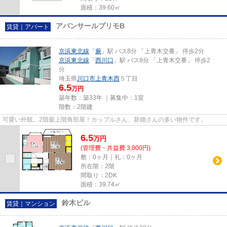
面積：39.60㎡
アバンサールプリモB
賃貸｜アパート
京浜東北線
「
蕨
」駅 バス8分 「上青木交番」 停歩2分
京浜東北線
「
西川口
」駅 バス8分 「上青木交番」 停歩2
分
埼玉県
川口市
上青木西
５丁目
6.5
万円
築年数：築33年 ｜募集中：
1室
階数：2階建
可愛い外観。2階最上階角部屋！カップルさん、新婚さんの多い物件です。
6.5
万
円
(管理費・共益費 3,000円)
敷：0ヶ月｜礼：0ヶ月
所在階：2階
間取り：2DK
面積：39.74㎡
鈴木ビル
賃貸｜マンション