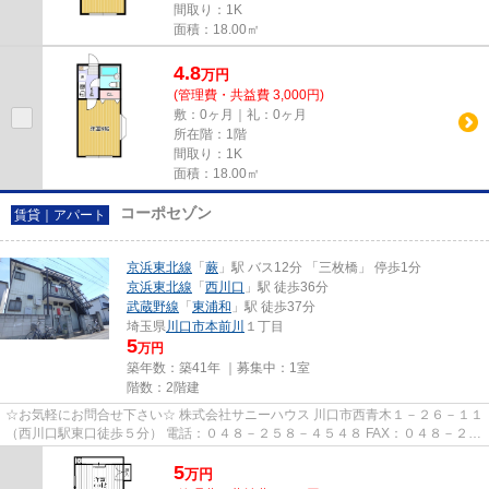
間取り：1K
面積：18.00㎡
4.8
万
円
(管理費・共益費 3,000円)
敷：0ヶ月｜礼：0ヶ月
所在階：1階
間取り：1K
面積：18.00㎡
コーポセゾン
賃貸｜アパート
京浜東北線
「
蕨
」駅 バス12分 「三枚橋」 停歩1分
京浜東北線
「
西川口
」駅 徒歩36分
武蔵野線
「
東浦和
」駅 徒歩37分
埼玉県
川口市
本前川
１丁目
5
万円
築年数：築41年 ｜募集中：
1室
階数：2階建
☆お気軽にお問合せ下さい☆ 株式会社サニーハウス 川口市西青木１－２６－１１
（西川口駅東口徒歩５分） 電話：０４８－２５８－４５４８ FAX：０４８－２５
８－４５２８ MAIL：sales@s...
5
万
円