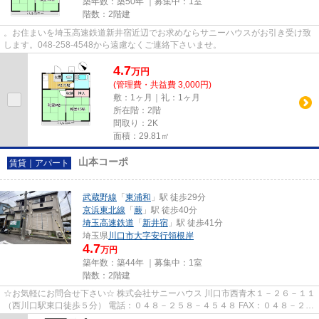
築年数：築50年 ｜募集中：
1室
階数：2階建
。お住まいを埼玉高速鉄道新井宿近辺でお求めならサニーハウスがお引き受け致
します。048-258-4548から遠慮なくご連絡下さいませ。
4.7
万
円
(管理費・共益費 3,000円)
敷：1ヶ月｜礼：1ヶ月
所在階：2階
間取り：2K
面積：29.81㎡
山本コーポ
賃貸｜アパート
武蔵野線
「
東浦和
」駅 徒歩29分
京浜東北線
「
蕨
」駅 徒歩40分
埼玉高速鉄道
「
新井宿
」駅 徒歩41分
埼玉県
川口市
大字安行領根岸
4.7
万円
築年数：築44年 ｜募集中：
1室
階数：2階建
☆お気軽にお問合せ下さい☆ 株式会社サニーハウス 川口市西青木１－２６－１１
（西川口駅東口徒歩５分） 電話：０４８－２５８－４５４８ FAX：０４８－２５
８－４５２８ MAIL：sales@s...