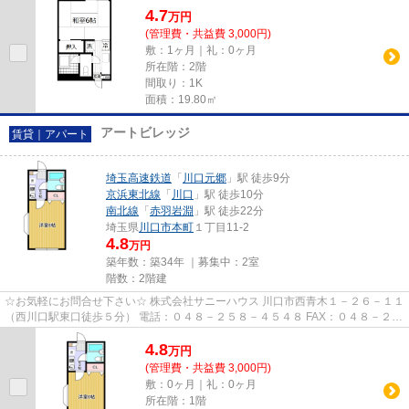
4.7
万
円
(管理費・共益費 3,000円)
敷：1ヶ月｜礼：0ヶ月
所在階：2階
間取り：1K
面積：19.80㎡
アートビレッジ
賃貸｜アパート
埼玉高速鉄道
「
川口元郷
」駅 徒歩9分
京浜東北線
「
川口
」駅 徒歩10分
南北線
「
赤羽岩淵
」駅 徒歩22分
埼玉県
川口市
本町
１丁目11-2
4.8
万円
築年数：築34年 ｜募集中：
2室
階数：2階建
☆お気軽にお問合せ下さい☆ 株式会社サニーハウス 川口市西青木１－２６－１１
（西川口駅東口徒歩５分） 電話：０４８－２５８－４５４８ FAX：０４８－２５
８－４５２８ MAIL：sales@s...
4.8
万
円
(管理費・共益費 3,000円)
敷：0ヶ月｜礼：0ヶ月
所在階：1階