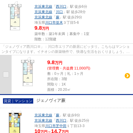
京浜東北線
「
西川口
」駅 徒歩6分
京浜東北線
「
川口
」駅 徒歩28分
京浜東北線
「
蕨
」駅 徒歩29分
埼玉県
川口市
並木
３丁目5-6
9.8
万円
築年数：築1年未満 ｜募集中：
1室
階数：12階建
「ジェノヴィア西川口Ⅲ」：川口市エリアの新居にピッタリ。こちらはマンショ
ンタイプになります。イチオシの新築物件で、快適な生活をおくりましょう。ニ
ーズの高い、令和7年築の物件...
9.8
万
円
(管理費・共益費 11,000円)
敷：0ヶ月｜礼：1ヶ月
所在階：3階
間取り：1K
面積：20.20㎡
ジェノヴィア蕨
賃貸｜マンション
京浜東北線
「
蕨
」駅 徒歩9分
京浜東北線
「
西川口
」駅 徒歩25分
埼玉県
川口市
芝中田
１丁目13-3
10
14.7
万円～
万円