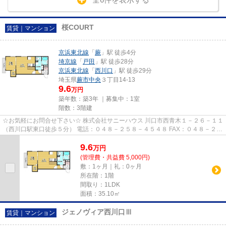
桜COURT
賃貸｜マンション
京浜東北線
「
蕨
」駅 徒歩4分
埼京線
「
戸田
」駅 徒歩28分
京浜東北線
「
西川口
」駅 徒歩29分
埼玉県
蕨市
中央
３丁目14-13
9.6
万円
築年数：築3年 ｜募集中：
1室
階数：3階建
☆お気軽にお問合せ下さい☆ 株式会社サニーハウス 川口市西青木１－２６－１１
（西川口駅東口徒歩５分） 電話：０４８－２５８－４５４８ FAX：０４８－２５
８－４５２８ MAIL：sales@s...
9.6
万
円
(管理費・共益費 5,000円)
敷：1ヶ月｜礼：0ヶ月
所在階：1階
間取り：1LDK
面積：35.10㎡
ジェノヴィア西川口Ⅲ
賃貸｜マンション