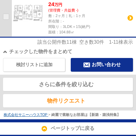
24
万
円
(管理費・共益費 -)
敷：2ヶ月｜礼：1ヶ月
所在階：-
間取り：3LDK＋1S(納戸)
面積：104.88㎡
該当公開件数
11
棟 空き数
30
件
1-11
棟表示
チェックした物件をまとめて
検討リストに追加
お問い合わせ
さらに条件を絞り込む
物件リクエスト
株式会社サニーハウスTOP
>
綺麗で素敵なお部屋は【新築・築浅特集】
ページトップに戻る