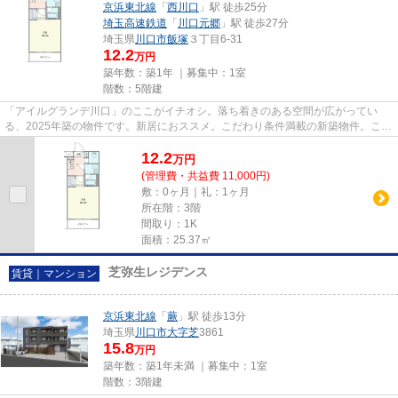
京浜東北線
「
西川口
」駅 徒歩25分
埼玉高速鉄道
「
川口元郷
」駅 徒歩27分
埼玉県
川口市
飯塚
３丁目6-31
12.2
万円
築年数：築1年 ｜募集中：
1室
階数：5階建
「アイルグランデ川口」のここがイチオシ。落ち着きのある空間が広がってい
る、2025年築の物件です。新居におススメ。こだわり条件満載の新築物件。こち
らの物件にはエレベーターがあ...
12.2
万
円
(管理費・共益費 11,000円)
敷：0ヶ月｜礼：1ヶ月
所在階：3階
間取り：1K
面積：25.37㎡
芝弥生レジデンス
賃貸｜マンション
京浜東北線
「
蕨
」駅 徒歩13分
埼玉県
川口市
大字芝
3861
15.8
万円
築年数：築1年未満 ｜募集中：
1室
階数：3階建