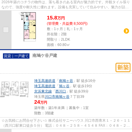
2026年築のコチラの物件は、落ち着きのある室内が魅力的です。外観タイル張り
なので、強度や耐久性に優れます。設備も充実していて住みやすい、魅力が詰ま
ったアパートです。駅まで徒...
15.8
万
円
(管理費・共益費 8,500円)
敷：1ヶ月｜礼：1ヶ月
所在階：2階
間取り：2LDK
面積：60.80㎡
南鳩ケ谷戸建
賃貸｜一戸建て
埼玉高速鉄道
「
南鳩ヶ谷
」駅 徒歩16分
埼玉高速鉄道
「
鳩ヶ谷
」駅 徒歩19分
京浜東北線
「
西川口
」駅 徒歩39分
埼玉県
川口市
南鳩ヶ谷
７丁目39
24
万円
築年数：築1年未満 ｜募集中：
1室
階数：3階建
☆お気軽にお問合せ下さい☆ 株式会社サニーハウス 川口市西青木１－２６－１１
（西川口駅東口徒歩５分） 電話：０４８－２５８－４５４８ FAX：０４８－２５
８－４５２８ MAIL：sales@s...