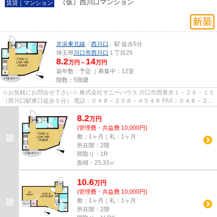
（仮）西川口マンション
賃貸｜マンション
京浜東北線
「
西川口
」駅 徒歩5分
埼玉県
川口市
西川口
１丁目25
8.2
14
万円～
万円
築年数：予定 ｜募集中：
12室
階数：5階建
☆お気軽にお問合せ下さい☆ 株式会社サニーハウス 川口市西青木１－２６－１１
（西川口駅東口徒歩５分） 電話：０４８－２５８－４５４８ FAX：０４８－２５
８－４５２８ MAIL：sales@s...
8.2
万
円
(管理費・共益費 10,000円)
敷：1ヶ月｜礼：1ヶ月
所在階：2階
間取り：1R
面積：25.33㎡
10.6
万
円
(管理費・共益費 10,000円)
敷：1ヶ月｜礼：1ヶ月
所在階：2階