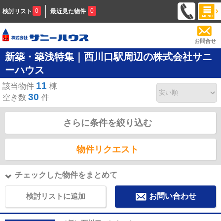
0
0
検討リスト
最近見た物件
お問合せ
新築・築浅特集｜西川口駅周辺の株式会社サニ
ーハウス
11
該当物件
棟
30
空き数
件
さらに条件を絞り込む
物件リクエスト
チェックした物件をまとめて
検討リストに追加
お問い合わせ