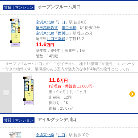
オープンブルーム川口
賃貸｜マンション
京浜東北線
「
川口
」駅 徒歩8分
埼玉高速鉄道
「
川口元郷
」駅 徒歩17分
京浜東北線
「
西川口
」駅 徒歩25分
埼玉県
川口市
幸町
２丁目16-2
11.6
万円
築年数：築4年 ｜募集中：
1室
階数：14階建
「オープンブルーム川口」のここがイチオシ。地上14階建ての物件。エレベータ
ー付きの物件です。清潔感のある室内が魅力的な令和4年築の物件となってお
り、一押しです。川口市や川口付...
11.6
万
円
(管理費・共益費 11,000円)
敷：0ヶ月｜礼：1ヶ月
所在階：12階
間取り：1K
面積：25.07㎡
アイルグランデ川口
賃貸｜マンション
京浜東北線
「
川口
」駅 徒歩10分