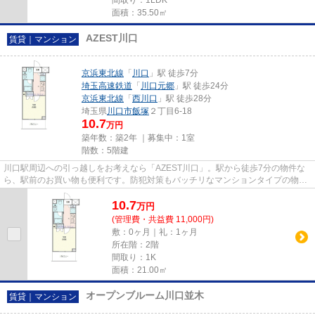
面積：35.50㎡
AZEST川口
賃貸｜マンション
京浜東北線
「
川口
」駅 徒歩7分
埼玉高速鉄道
「
川口元郷
」駅 徒歩24分
京浜東北線
「
西川口
」駅 徒歩28分
埼玉県
川口市
飯塚
２丁目6-18
10.7
万円
築年数：築2年 ｜募集中：
1室
階数：5階建
川口駅周辺への引っ越しをお考えなら「AZEST川口」。駅から徒歩7分の物件な
ら、駅前のお買い物も便利です。防犯対策もバッチリなマンションタイプの物件
です。築浅で、設備もそろって...
10.7
万
円
(管理費・共益費 11,000円)
敷：0ヶ月｜礼：1ヶ月
所在階：2階
間取り：1K
面積：21.00㎡
オープンブルーム川口並木
賃貸｜マンション