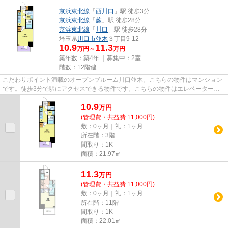
京浜東北線
「
西川口
」駅 徒歩3分
京浜東北線
「
蕨
」駅 徒歩28分
京浜東北線
「
川口
」駅 徒歩28分
埼玉県
川口市
並木
３丁目9-12
10.9
11.3
万円～
万円
築年数：築4年 ｜募集中：
2室
階数：12階建
こだわりポイント満載のオープンブルーム川口並木。こちらの物件はマンション
です。徒歩3分で駅にアクセスできる物件です。こちらの物件はエレベーター付
きです。西川口の近くでお住ま...
10.9
万
円
(管理費・共益費 11,000円)
敷：0ヶ月｜礼：1ヶ月
所在階：3階
間取り：1K
面積：21.97㎡
11.3
万
円
(管理費・共益費 11,000円)
敷：0ヶ月｜礼：1ヶ月
所在階：11階
間取り：1K
面積：22.01㎡