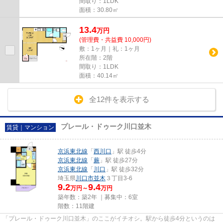
間取り：1LDK
面積：30.80㎡
13.4
万
円
(管理費・共益費 10,000円)
敷：1ヶ月｜礼：1ヶ月
所在階：2階
間取り：1LDK
面積：40.14㎡
全12件を表示する
プレール・ドゥーク川口並木
賃貸｜マンション
京浜東北線
「
西川口
」駅 徒歩4分
京浜東北線
「
蕨
」駅 徒歩27分
京浜東北線
「
川口
」駅 徒歩32分
埼玉県
川口市
並木
３丁目3-6
9.2
9.4
万円～
万円
築年数：築2年 ｜募集中：
6室
階数：11階建
「プレール・ドゥーク川口並木」のここがイチオシ。駅から徒歩4分というのは