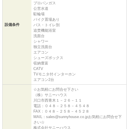
プロパンガス
公営水道
駐輪場
バイク置場あり
設備条件
バス・トイレ別
追焚機能浴室
洗面台
シャワー
独立洗面台
エアコン
シューズボックス
収納豊富
CATV
TVモニタ付インターホン
エアコン2台
☆お気軽にお問合せ下さい
（株）サニーハウス
川口市西青木１－２６－１１
電話：０４８－２５８－４５４８
FAX：０４８－２５８－４５２８
MAIL：sales@sunnyhouse.co.jpお気軽にお問合せ下
さい☆
株式会社サニーハウス