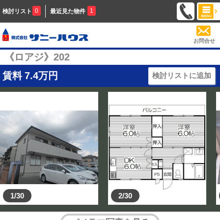
0
1
検討リスト
最近見た物件
お問合せ
《ロアジ》202
賃料
7.4
万円
検討リストに追加
1/30
2/30