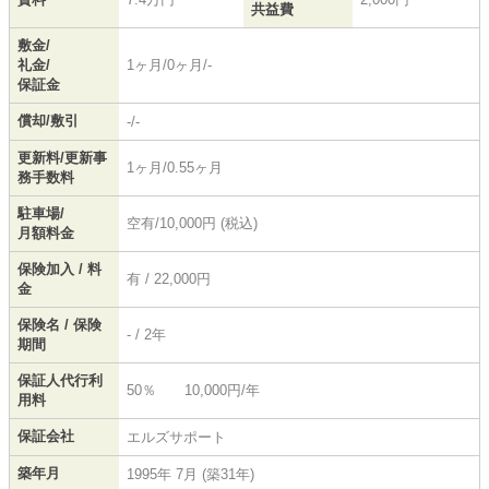
共益費
敷金/
礼金/
1ヶ月/0ヶ月/-
保証金
償却/敷引
-/-
更新料/更新事
1ヶ月/0.55ヶ月
務手数料
駐車場/
空有/10,000円 (税込)
月額料金
保険加入 / 料
有 / 22,000円
金
保険名 / 保険
- / 2年
期間
保証人代行利
50％ 10,000円/年
用料
保証会社
エルズサポート
築年月
1995年 7月 (築31年)