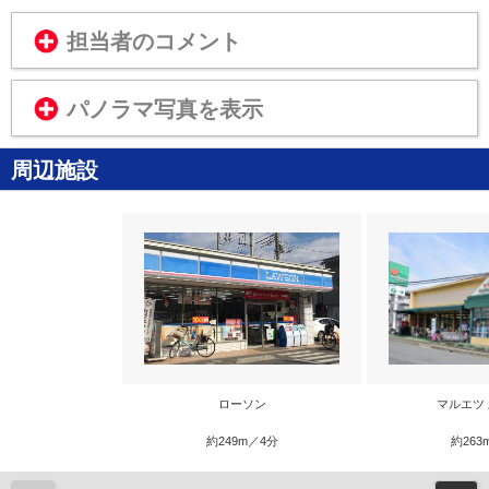
担当者のコメント
パノラマ写真を表示
周辺施設
ローソン
マルエツ
約249m／4分
約263