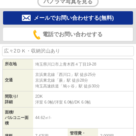
パノラマ写真を見る
メールでお問い合わせする(無料)
電話でお問い合わせする
広々2ＤＫ・収納沢山あり
所在地
埼玉県
川口市
上青木西
４丁目19-28
京浜東北線
「
西川口
」駅 徒歩25分
交通
京浜東北線
「
蕨
」駅 徒歩28分
埼玉高速鉄道
「
鳩ヶ谷
」駅 徒歩30分
間取り/
2DK
詳細
洋室 6.0帖
/
洋室 6.0帖
/
DK 6.0帖
面積/
バルコニー面
44.62㎡/-
積
管理費・
賃料
7.4万円
2,000円