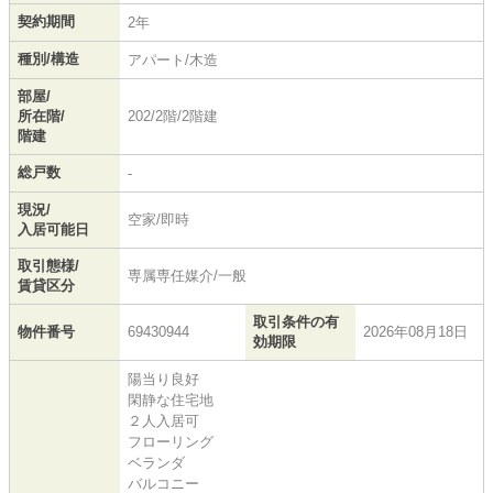
契約期間
2年
種別/構造
アパート/木造
部屋/
所在階/
202/2階/2階建
階建
総戸数
-
現況/
空家/即時
入居可能日
取引態様/
専属専任媒介/一般
賃貸区分
取引条件の有
物件番号
69430944
2026年08月18日
効期限
陽当り良好
閑静な住宅地
２人入居可
フローリング
ベランダ
バルコニー