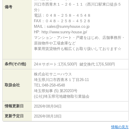
川口市西青木１－２６－１１（西川口駅東口徒歩５
備考
分）
電話：０４８－２５８－４５４８
FAX：０４８－２５８－４５２８
MAIL：sales@sunnyhouse.co.jp
HP: http://www.sunny-house.jp/
マンション・アパート・戸建をはじめ、店舗事務所・
居抜物件や工場倉庫など
事業用賃貸物件も幅広くお取り扱いしております☆
条件(その他)
24Ｈサポート:1万6,500円 鍵交換代:1万6,500円
株式会社サニーハウス
埼玉県川口市西青木１丁目26-11
取扱会社
TEL:048-258-4548
埼玉県知事 (5) 第20203号
(公社)埼玉県宅地建物取引業協会
情報更新日
2026年08月04日
更新予定日
2026年08月18日
情報の見方