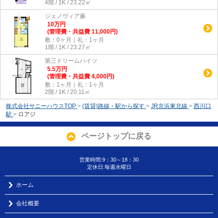
4階 / 1K / 23.22㎡
ジェノヴィア蕨
10
万
円
(管理費・共益費 11,000円)
敷：0ヶ月｜礼：1ヶ月
1階 / 1K / 23.27㎡
第三ドリームハイツ
5.5
万
円
(管理費・共益費 4,000円)
敷：1ヶ月｜礼：1ヶ月
2階 / 1K / 20.11㎡
株式会社サニーハウスTOP
>
(賃貸)路線・駅から探す
>
JR京浜東北線
>
西川口
駅
>
ロアジ
ページトップに戻る
営業時間:9：30～18：30
定休日:毎週水曜日
ホーム
会社概要