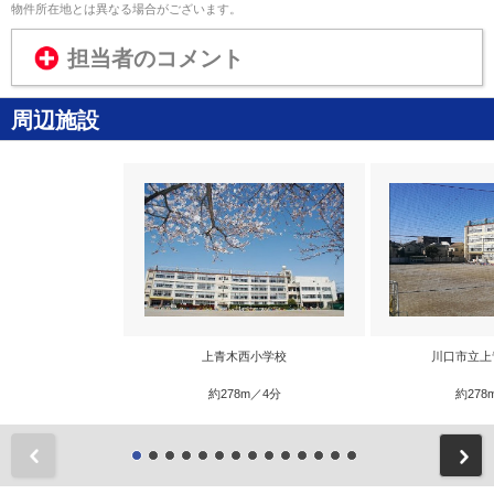
物件所在地とは異なる場合がございます。
担当者のコメント
周辺施設
上青木西小学校
川口市立上
約278m／4分
約278
前