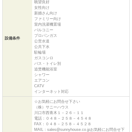
眺望良好
女性向け
新婚さん向け
ファミリー向け
室内洗濯機置場
バルコニー
プロパンガス
設備条件
公営水道
公共下水
駐輪場
ガスコンロ
バス・トイレ別
追焚機能浴室
シャワー
エアコン
CATV
インターネット対応
☆お気軽にお問合せ下さい
（株）サニーハウス
川口市西青木１－２６－１１
電話：０４８－２５８－４５４８
FAX：０４８－２５８－４５２８
MAIL：sales@sunnyhouse.co.jpお気軽にお問合せ下