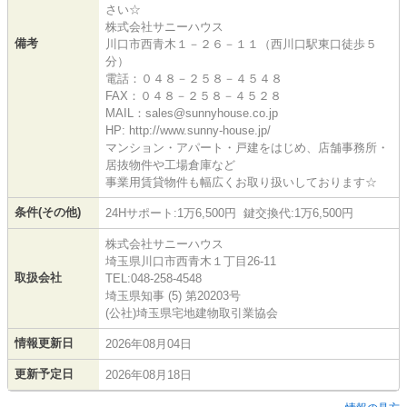
さい☆
株式会社サニーハウス
備考
川口市西青木１－２６－１１（西川口駅東口徒歩５
分）
電話：０４８－２５８－４５４８
FAX：０４８－２５８－４５２８
MAIL：sales@sunnyhouse.co.jp
HP: http://www.sunny-house.jp/
マンション・アパート・戸建をはじめ、店舗事務所・
居抜物件や工場倉庫など
事業用賃貸物件も幅広くお取り扱いしております☆
条件(その他)
24Hサポート:1万6,500円 鍵交換代:1万6,500円
株式会社サニーハウス
埼玉県川口市西青木１丁目26-11
取扱会社
TEL:048-258-4548
埼玉県知事 (5) 第20203号
(公社)埼玉県宅地建物取引業協会
情報更新日
2026年08月04日
更新予定日
2026年08月18日