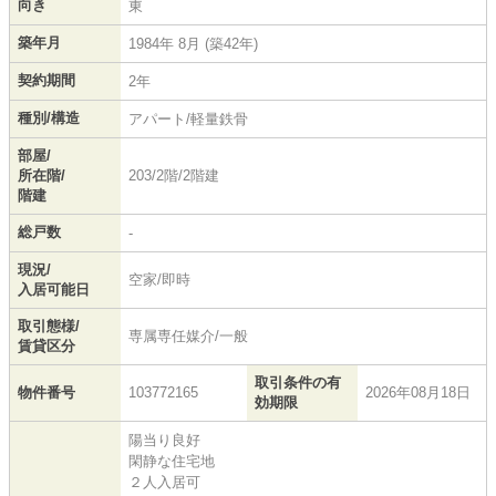
向き
東
築年月
1984年 8月 (築42年)
契約期間
2年
種別/構造
アパート/軽量鉄骨
部屋/
所在階/
203/2階/2階建
階建
総戸数
-
現況/
空家/即時
入居可能日
取引態様/
専属専任媒介/一般
賃貸区分
取引条件の有
物件番号
103772165
2026年08月18日
効期限
陽当り良好
閑静な住宅地
２人入居可