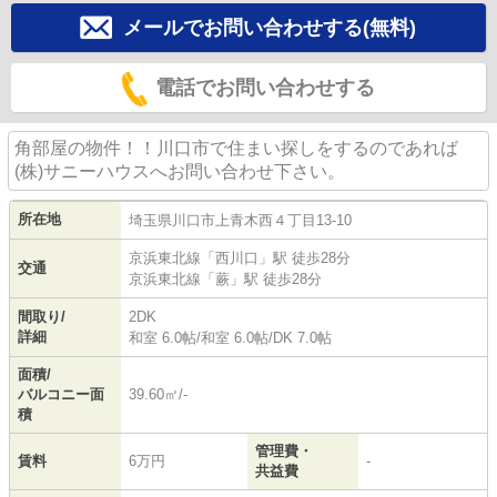
メールでお問い合わせする(無料)
電話でお問い合わせする
角部屋の物件！！川口市で住まい探しをするのであれば
(株)サニーハウスへお問い合わせ下さい。
所在地
埼玉県
川口市
上青木西
４丁目13-10
京浜東北線
「
西川口
」駅 徒歩28分
交通
京浜東北線
「
蕨
」駅 徒歩28分
間取り/
2DK
詳細
和室 6.0帖
/
和室 6.0帖
/
DK 7.0帖
面積/
バルコニー面
39.60㎡/-
積
管理費・
賃料
6万円
-
共益費