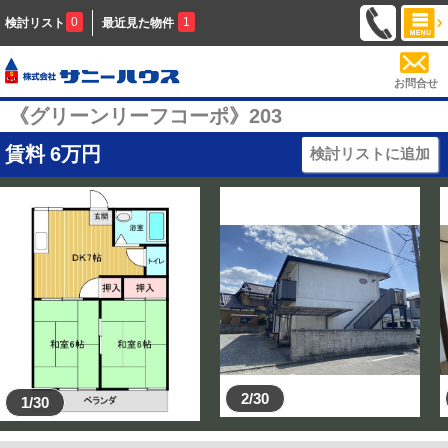
0
1
検討リスト
最近見た物件
お問合せ
《グリーンリーフコーポ》203
賃料
6
万円
検討リストに追加
2/30
1/30