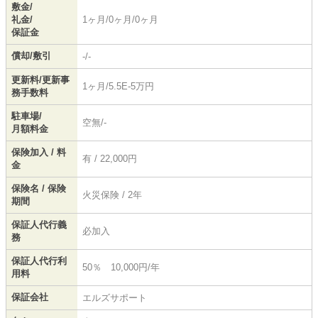
敷金/
礼金/
1ヶ月/0ヶ月/0ヶ月
保証金
償却/敷引
-/-
更新料/更新事
1ヶ月/5.5E-5万円
務手数料
駐車場/
空無/-
月額料金
保険加入 / 料
有 / 22,000円
金
保険名 / 保険
火災保険 / 2年
期間
保証人代行義
必加入
務
保証人代行利
50％ 10,000円/年
用料
保証会社
エルズサポート