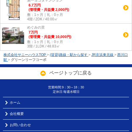
第一ヨコタマンション
6.7
万
円
(管理費・共益費 2,000円)
敷：1ヶ月｜礼：0ヶ月
4階 / 2DK / 40.00㎡
めぐみの里
7
万
円
(管理費・共益費 10,000円)
敷：1ヶ月｜礼：0ヶ月
3階 / 1LDK / 48.83㎡
株式会社サニーハウスTOP
>
(賃貸)路線・駅から探す
>
JR京浜東北線
>
西川口
駅
>
グリーンリーフコーポ
ページトップに戻る
営業時間:9：30～18：30
定休日:毎週水曜日
ホーム
会社概要
お問い合わせ