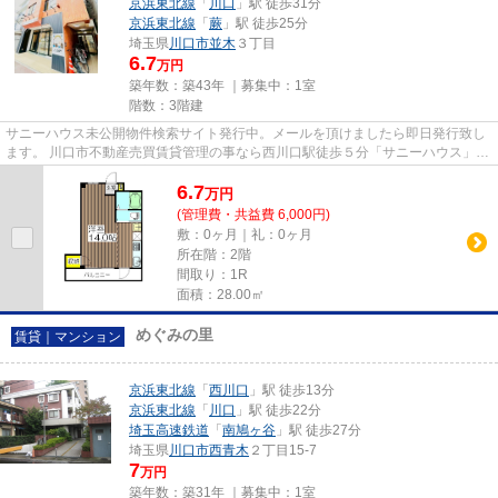
京浜東北線
「
川口
」駅 徒歩31分
京浜東北線
「
蕨
」駅 徒歩25分
埼玉県
川口市
並木
３丁目
6.7
万円
築年数：築43年 ｜募集中：
1室
階数：3階建
サニーハウス未公開物件検索サイト発行中。メールを頂けましたら即日発行致し
ます。 川口市不動産売買賃貸管理の事なら西川口駅徒歩５分「サニーハウス」へ
初期費用を抑えたいお客様...
6.7
万
円
(管理費・共益費 6,000円)
敷：0ヶ月｜礼：0ヶ月
所在階：2階
間取り：1R
面積：28.00㎡
めぐみの里
賃貸｜マンション
京浜東北線
「
西川口
」駅 徒歩13分
京浜東北線
「
川口
」駅 徒歩22分
埼玉高速鉄道
「
南鳩ヶ谷
」駅 徒歩27分
埼玉県
川口市
西青木
２丁目15-7
7
万円
築年数：築31年 ｜募集中：
1室