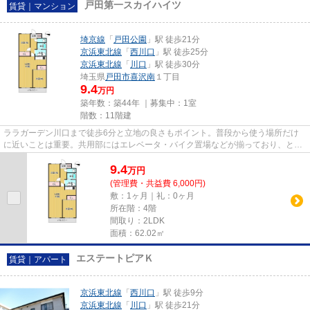
戸田第一スカイハイツ
賃貸｜マンション
埼京線
「
戸田公園
」駅 徒歩21分
京浜東北線
「
西川口
」駅 徒歩25分
京浜東北線
「
川口
」駅 徒歩30分
埼玉県
戸田市
喜沢南
１丁目
9.4
万円
築年数：築44年 ｜募集中：
1室
階数：11階建
ララガーデン川口まで徒歩6分と立地の良さもポイント。普段から使う場所だけ
に近いことは重要。共用部にはエレベータ・バイク置場などが揃っており、とて
も充実しています。こちらの物...
9.4
万
円
(管理費・共益費 6,000円)
敷：1ヶ月｜礼：0ヶ月
所在階：4階
間取り：2LDK
面積：62.02㎡
エステートピアＫ
賃貸｜アパート
京浜東北線
「
西川口
」駅 徒歩9分
京浜東北線
「
川口
」駅 徒歩21分