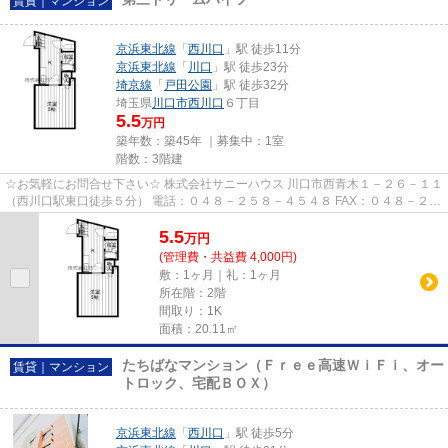
賃貸｜マンション
京浜東北線
「
西川口
」駅 徒歩11分
京浜東北線
「
川口
」駅 徒歩23分
埼京線
「
戸田公園
」駅 徒歩32分
埼玉県
川口市
西川口
６丁目
5.5
万円
築年数：築45年 ｜募集中：
1室
階数：3階建
☆お気軽にお問合せ下さい☆ 株式会社サニーハウス 川口市西青木１－２６－１１
（西川口駅東口徒歩５分） 電話：０４８－２５８－４５４８ FAX：０４８－２５
８－４５２８ MAIL：sales@s...
5.5
万
円
(管理費・共益費 4,000円)
敷：1ヶ月｜礼：1ヶ月
所在階：2階
間取り：1K
面積：20.11㎡
たちばなマンション（Ｆｒｅｅ高速ＷｉＦｉ、オー
賃貸｜マンション
トロック、宅配ＢＯＸ）
京浜東北線
「
西川口
」駅 徒歩5分