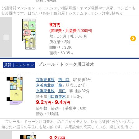
階数：4階建
分譲賃貸マンション・ルームシェア相談可能！ヤマダ電機やすき家、コンビニも
徒歩圏内です。日当たり良好！角部屋！システムキッチン・洋室8帖あり
9
万
円
(管理費・共益費 5,000円)
敷：1ヶ月｜礼：0ヶ月
所在階：3階
間取り：3DK
面積：53.35㎡
プレール・ドゥーク川口並木
賃貸｜マンション
京浜東北線
「
西川口
」駅 徒歩4分
京浜東北線
「
蕨
」駅 徒歩27分
京浜東北線
「
川口
」駅 徒歩32分
埼玉県
川口市
並木
３丁目3-6
9.2
9.4
万円～
万円
築年数：築2年 ｜募集中：
6室
階数：11階建
「プレール・ドゥーク川口並木」のここがイチオシ。駅から徒歩4分というのは
遊びたい盛りの学生にも魅力的です。共用設備の充実している、楽しく生活でき
るマンションです。キレイな設...
9.2
万
円