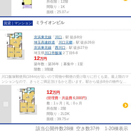
所在階：12階
間取り：1K
面積：25.07㎡
ミライオンビル
賃貸｜マンション
京浜東北線
「
川口
」駅 徒歩8分
埼玉高速鉄道
「
川口元郷
」駅 徒歩26分
京浜東北線
「
西川口
」駅 徒歩27分
埼玉県
川口市
飯塚
２丁目6-8
12
万円
築年数：築36年 ｜募集中：
1室
階数：3階建
川口飯塚郵便局(184m)が近いので荷物や郵便の受け取りに行くも楽。最上階のマ
ンションなので、きっとご満足頂けるかと思います。駅から徒歩8分の物件なら
すぐにどこへでも遊びに行けま...
12
万
円
(管理費・共益費 6,000円)
敷：1ヶ月｜礼：0ヶ月
所在階：2階
間取り：2LDK
面積：39.75㎡
該当公開件数
28
棟 空き数
37
件
1-20
棟表示