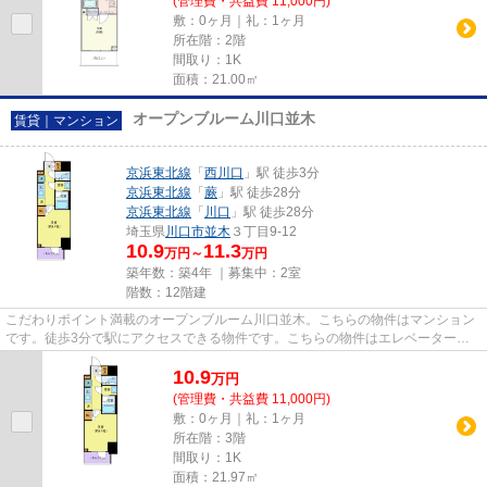
(管理費・共益費 11,000円)
敷：0ヶ月｜礼：1ヶ月
所在階：2階
間取り：1K
面積：21.00㎡
オープンブルーム川口並木
賃貸｜マンション
京浜東北線
「
西川口
」駅 徒歩3分
京浜東北線
「
蕨
」駅 徒歩28分
京浜東北線
「
川口
」駅 徒歩28分
埼玉県
川口市
並木
３丁目9-12
10.9
11.3
万円～
万円
築年数：築4年 ｜募集中：
2室
階数：12階建
こだわりポイント満載のオープンブルーム川口並木。こちらの物件はマンション
です。徒歩3分で駅にアクセスできる物件です。こちらの物件はエレベーター付
きです。西川口の近くでお住ま...
10.9
万
円
(管理費・共益費 11,000円)
敷：0ヶ月｜礼：1ヶ月
所在階：3階
間取り：1K
面積：21.97㎡