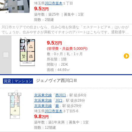
埼玉県
川口市
並木
１丁目
9.5
万円
築年数：築25年 ｜募集中：
1室
階数：2階建
川口市エリアでの住まいなら、住み心地も快適な「エステートピアＫ」はいかが
でしょうか。住みやすさが満載でイチオシのアパートはこちらです。通勤通学に
快適な、駅から徒歩9分の物件...
9.5
万
円
(管理費・共益費 5,000円)
敷：0ヶ月｜礼：1ヶ月
所在階：1階
間取り：2DK
面積：44.69㎡
ジェノヴィア西川口Ⅲ
賃貸｜マンション
京浜東北線
「
西川口
」駅 徒歩6分
京浜東北線
「
川口
」駅 徒歩28分
京浜東北線
「
蕨
」駅 徒歩29分
埼玉県
川口市
並木
３丁目5-6
9.8
万円
築年数：築1年未満 ｜募集中：
1室
階数：12階建