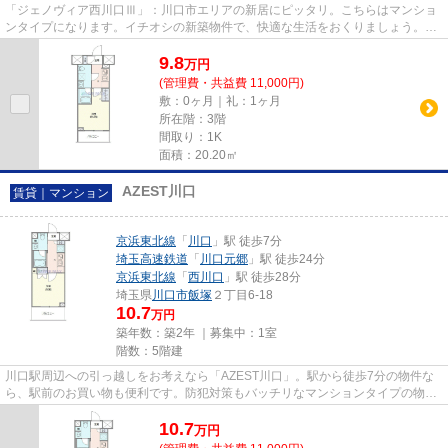
「ジェノヴィア西川口Ⅲ」：川口市エリアの新居にピッタリ。こちらはマンショ
ンタイプになります。イチオシの新築物件で、快適な生活をおくりましょう。ニ
ーズの高い、令和7年築の物件...
9.8
万
円
(管理費・共益費 11,000円)
敷：0ヶ月｜礼：1ヶ月
所在階：3階
間取り：1K
面積：20.20㎡
AZEST川口
賃貸｜マンション
京浜東北線
「
川口
」駅 徒歩7分
埼玉高速鉄道
「
川口元郷
」駅 徒歩24分
京浜東北線
「
西川口
」駅 徒歩28分
埼玉県
川口市
飯塚
２丁目6-18
10.7
万円
築年数：築2年 ｜募集中：
1室
階数：5階建
川口駅周辺への引っ越しをお考えなら「AZEST川口」。駅から徒歩7分の物件な
ら、駅前のお買い物も便利です。防犯対策もバッチリなマンションタイプの物件
です。築浅で、設備もそろって...
10.7
万
円