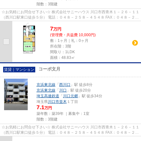
階数：3階建
☆お気軽にお問合せ下さい☆ 株式会社サニーハウス 川口市西青木１－２６－１１
（西川口駅東口徒歩５分） 電話：０４８－２５８－４５４８ FAX：０４８－２５
８－４５２８ MAIL：sales@s...
7
万
円
(管理費・共益費 10,000円)
敷：1ヶ月｜礼：0ヶ月
所在階：3階
間取り：1LDK
面積：48.83㎡
コーポ文月
賃貸｜マンション
京浜東北線
「
西川口
」駅 徒歩8分
京浜東北線
「
川口
」駅 徒歩20分
埼玉高速鉄道
「
川口元郷
」駅 徒歩34分
埼玉県
川口市
並木
１丁目
7.1
万円
築年数：築39年 ｜募集中：
1室
階数：3階建
☆お気軽にお問合せ下さい☆ 株式会社サニーハウス 川口市西青木１－２６－１１
（西川口駅東口徒歩５分） 電話：０４８－２５８－４５４８ FAX：０４８－２５
８－４５２８ MAIL：sales@s...