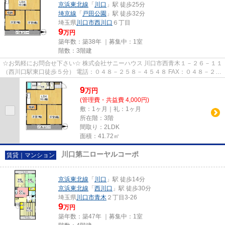
京浜東北線
「
川口
」駅 徒歩25分
埼京線
「
戸田公園
」駅 徒歩32分
埼玉県
川口市
西川口
６丁目
9
万円
築年数：築38年 ｜募集中：
1室
階数：3階建
☆お気軽にお問合せ下さい☆ 株式会社サニーハウス 川口市西青木１－２６－１１
（西川口駅東口徒歩５分） 電話：０４８－２５８－４５４８ FAX：０４８－２５
８－４５２８ MAIL：sales@s...
9
万
円
(管理費・共益費 4,000円)
敷：1ヶ月｜礼：1ヶ月
所在階：3階
間取り：2LDK
面積：41.72㎡
川口第二ローヤルコーポ
賃貸｜マンション
京浜東北線
「
川口
」駅 徒歩14分
京浜東北線
「
西川口
」駅 徒歩30分
埼玉県
川口市
青木
２丁目3-26
9
万円
築年数：築47年 ｜募集中：
1室