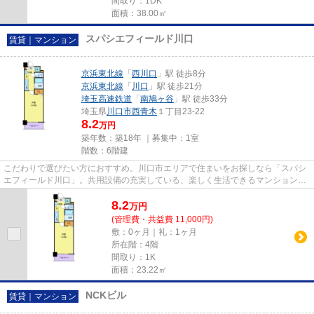
間取り：1DK
面積：38.00㎡
スパシエフィールド川口
賃貸｜マンション
京浜東北線
「
西川口
」駅 徒歩8分
京浜東北線
「
川口
」駅 徒歩21分
埼玉高速鉄道
「
南鳩ヶ谷
」駅 徒歩33分
埼玉県
川口市
西青木
１丁目23-22
8.2
万円
築年数：築18年 ｜募集中：
1室
階数：6階建
こだわりで選びたい方におすすめ。川口市エリアで住まいをお探しなら「スパシ
エフィールド川口」。共用設備の充実している、楽しく生活できるマンションで
す。こちらはエレベーター付...
8.2
万
円
(管理費・共益費 11,000円)
敷：0ヶ月｜礼：1ヶ月
所在階：4階
間取り：1K
面積：23.22㎡
NCKビル
賃貸｜マンション