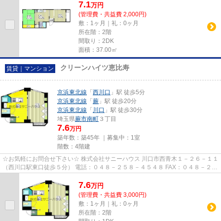
7.1
万
円
(管理費・共益費 2,000円)
敷：1ヶ月｜礼：0ヶ月
所在階：2階
間取り：2DK
面積：37.00㎡
クリーンハイツ恵比寿
賃貸｜マンション
京浜東北線
「
西川口
」駅 徒歩5分
京浜東北線
「
蕨
」駅 徒歩20分
京浜東北線
「
川口
」駅 徒歩30分
埼玉県
蕨市
南町
３丁目
7.6
万円
築年数：築45年 ｜募集中：
1室
階数：4階建
☆お気軽にお問合せ下さい☆ 株式会社サニーハウス 川口市西青木１－２６－１１
（西川口駅東口徒歩５分） 電話：０４８－２５８－４５４８ FAX：０４８－２５
８－４５２８ MAIL：sales@s...
7.6
万
円
(管理費・共益費 3,000円)
敷：1ヶ月｜礼：0ヶ月
所在階：2階