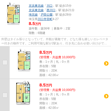
京浜東北線
「
川口
」駅 徒歩15分
京浜東北線
「
西川口
」駅 徒歩21分
埼京線
「
戸田公園
」駅 徒歩28分
埼玉県
川口市
宮町
4-27
8.5
万円
築年数：築36年 ｜募集中：
2室
階数：6階建
外壁はタイル張りとなっていて、外観が素敵です。どなた様も嬉しいエレベータ
ー付きの物件です。ご利用可能な駅が2駅あり、行き先に合わせ使い分けができ
ます。セキュリティ、プライバ...
8.5
万
円
(管理費・共益費 10,000円)
敷：1ヶ月｜礼：0ヶ月
所在階：5階
間取り：2DK
面積：42.00㎡
8.5
万
円
(管理費・共益費 10,000円)
敷：1ヶ月｜礼：0ヶ月
所在階：5階
間取り：2DK
面積：42.00㎡