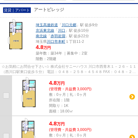
アートビレッジ
賃貸｜アパート
埼玉高速鉄道
「
川口元郷
」駅 徒歩9分
京浜東北線
「
川口
」駅 徒歩10分
南北線
「
赤羽岩淵
」駅 徒歩22分
埼玉県
川口市
本町
１丁目11-2
4.8
万円
築年数：築34年 ｜募集中：
2室
階数：2階建
☆お気軽にお問合せ下さい☆ 株式会社サニーハウス 川口市西青木１－２６－１１
（西川口駅東口徒歩５分） 電話：０４８－２５８－４５４８ FAX：０４８－２５
８－４５２８ MAIL：sales@s...
4.8
万
円
(管理費・共益費 3,000円)
敷：0ヶ月｜礼：0ヶ月
所在階：1階
間取り：1K
面積：18.00㎡
4.8
万
円
(管理費・共益費 3,000円)
敷：0ヶ月｜礼：0ヶ月