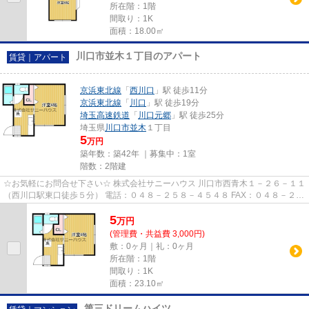
所在階：1階
間取り：1K
面積：18.00㎡
川口市並木１丁目のアパート
賃貸｜アパート
京浜東北線
「
西川口
」駅 徒歩11分
京浜東北線
「
川口
」駅 徒歩19分
埼玉高速鉄道
「
川口元郷
」駅 徒歩25分
埼玉県
川口市
並木
１丁目
5
万円
築年数：築42年 ｜募集中：
1室
階数：2階建
☆お気軽にお問合せ下さい☆ 株式会社サニーハウス 川口市西青木１－２６－１１
（西川口駅東口徒歩５分） 電話：０４８－２５８－４５４８ FAX：０４８－２５
８－４５２８ MAIL：sales@s...
5
万
円
(管理費・共益費 3,000円)
敷：0ヶ月｜礼：0ヶ月
所在階：1階
間取り：1K
面積：23.10㎡
第三ドリームハイツ