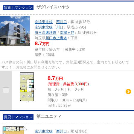
ザグレイスハヤタ
賃貸｜マンション
京浜東北線
「
西川口
」駅 徒歩18分
京浜東北線
「
川口
」駅 徒歩29分
埼玉高速鉄道
「
南鳩ヶ谷
」駅 徒歩29分
埼玉県
川口市
上青木
１丁目
8.7
万円
築年数：築37年 ｜募集中：
1室
階数：4階建
バス停目の前！川口駅も利用可能です。角部屋3面採光で、室内とても明るいで
すよ！！お気軽にお問合せください。
8.7
万
円
(管理費・共益費 3,000円)
敷：0ヶ月｜礼：0ヶ月
所在階：3階
間取り：3DK＋1S(納戸)
面積：55.89㎡
第二ユニティ
賃貸｜マンション
京浜東北線
「
西川口
」駅 徒歩8分