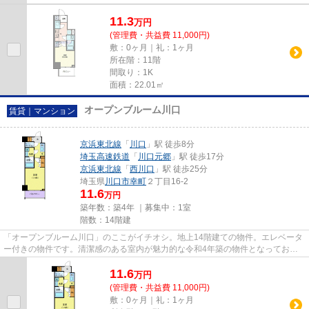
11.3
万
円
(管理費・共益費 11,000円)
敷：0ヶ月｜礼：1ヶ月
所在階：11階
間取り：1K
面積：22.01㎡
オープンブルーム川口
賃貸｜マンション
京浜東北線
「
川口
」駅 徒歩8分
埼玉高速鉄道
「
川口元郷
」駅 徒歩17分
京浜東北線
「
西川口
」駅 徒歩25分
埼玉県
川口市
幸町
２丁目16-2
11.6
万円
築年数：築4年 ｜募集中：
1室
階数：14階建
「オープンブルーム川口」のここがイチオシ。地上14階建ての物件。エレベータ
ー付きの物件です。清潔感のある室内が魅力的な令和4年築の物件となってお
り、一押しです。川口市や川口付...
11.6
万
円
(管理費・共益費 11,000円)
敷：0ヶ月｜礼：1ヶ月