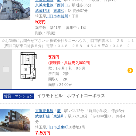
京浜東北線
「
西川口
」駅 徒歩36分
武蔵野線
「
東浦和
」駅 徒歩37分
埼玉県
川口市
本前川
１丁目
5
万円
築年数：築41年 ｜募集中：
1室
階数：2階建
☆お気軽にお問合せ下さい☆ 株式会社サニーハウス 川口市西青木１－２６－１１
（西川口駅東口徒歩５分） 電話：０４８－２５８－４５４８ FAX：０４８－２５
８－４５２８ MAIL：sales@s...
5
万
円
(管理費・共益費 2,000円)
敷：1ヶ月｜礼：0ヶ月
所在階：2階
間取り：2K
面積：24.00㎡
イワモトビル ホワイトコーポラス
賃貸｜マンション
京浜東北線
「
蕨
」駅 バス12分 「前川小学校」 停歩3分
武蔵野線
「
東浦和
」駅 バス10分 「 伊刈中通り」 停歩4
分
埼玉県
川口市
芝東町
10番地1号
7.5
万円