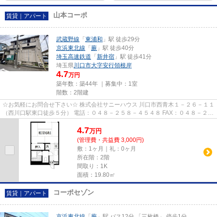
山本コーポ
賃貸｜アパート
武蔵野線
「
東浦和
」駅 徒歩29分
京浜東北線
「
蕨
」駅 徒歩40分
埼玉高速鉄道
「
新井宿
」駅 徒歩41分
埼玉県
川口市
大字安行領根岸
4.7
万円
築年数：築44年 ｜募集中：
1室
階数：2階建
☆お気軽にお問合せ下さい☆ 株式会社サニーハウス 川口市西青木１－２６－１１
（西川口駅東口徒歩５分） 電話：０４８－２５８－４５４８ FAX：０４８－２５
８－４５２８ MAIL：sales@s...
4.7
万
円
(管理費・共益費 3,000円)
敷：1ヶ月｜礼：0ヶ月
所在階：2階
間取り：1K
面積：19.80㎡
コーポセゾン
賃貸｜アパート
京浜東北線
「
蕨
」駅 バス12分 「三枚橋」 停歩1分