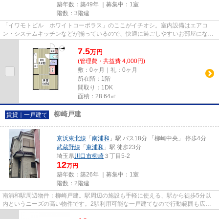
築年数：築49年 ｜募集中：
1室
階数：3階建
「イワモトビル ホワイトコーポラス」のここがイチオシ。室内設備はエアコ
ン・システムキッチンなどが揃っているので、快適に過ごしやすいお部屋になり
ます。TVインターホン付きなの...
7.5
万
円
(管理費・共益費 4,000円)
敷：0ヶ月｜礼：0ヶ月
所在階：1階
間取り：1DK
面積：28.64㎡
柳崎戸建
賃貸｜一戸建て
京浜東北線
「
南浦和
」駅 バス18分 「柳崎中央」 停歩4分
武蔵野線
「
東浦和
」駅 徒歩23分
埼玉県
川口市
柳崎
３丁目5-2
12
万円
築年数：築26年 ｜募集中：
1室
階数：2階建
南浦和駅周辺物件：柳崎戸建。駅周辺の施設も手軽に使える、駅から徒歩5分以
内というニーズの高い物件です。2駅利用可能な一戸建てなので行動範囲も広が
ります。広々とした室内のある...