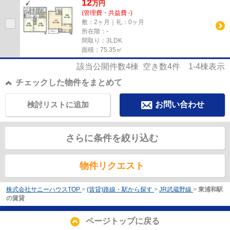
12
万
円
(管理費・共益費 -)
敷：2ヶ月｜礼：0ヶ月
所在階：-
間取り：3LDK
面積：75.35㎡
該当公開件数
4
棟 空き数
4
件
1-4
棟表示
チェックした物件をまとめて
検討リストに追加
お問い合わせ
さらに条件を絞り込む
物件リクエスト
株式会社サニーハウスTOP
>
(賃貸)路線・駅から探す
>
JR武蔵野線
>
東浦和駅
の賃貸
ページトップに戻る