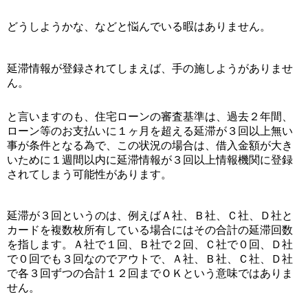
どうしようかな、などと悩んでいる暇はありません。
延滞情報が登録されてしまえば、手の施しようがありませ
ん。
と言いますのも、住宅ローンの審査基準は、過去２年間、
ローン等のお支払いに１ヶ月を超える延滞が３回以上無い
事が条件となる為で、この状況の場合は、借入金額が大き
いために１週間以内に延滞情報が３回以上情報機関に登録
されてしまう可能性があります。
延滞が３回というのは、例えばＡ社、Ｂ社、Ｃ社、Ｄ社と
カードを複数枚所有している場合にはその合計の延滞回数
を指します。Ａ社で１回、Ｂ社で２回、Ｃ社で０回、Ｄ社
で０回でも３回なのでアウトで、Ａ社、Ｂ社、Ｃ社、Ｄ社
で各３回ずつの合計１２回までＯＫという意味ではありま
せん。