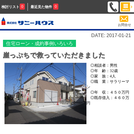
0
0
検討リスト
最近見た物件
お問合せ
DATE: 2017-01-21
住宅ローン・成約事例いろいろ
崖っぷちで救っていただきました
◎相談者：男性
◎年 齢：32歳
◎家 族：4人
◎職 業：サラリーマ
ン
◎年 収：４５０万円
◎既存借入：４６０万
円