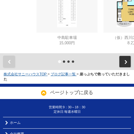
中島駐車場
（仮）西川
15,000円
8.
株式会社サニーハウスTOP
>
ブログ記事一覧
>
崖っぷちで救っていただきまし
た
ページトップに戻る
営業時間:9：30～18：30
定休日:毎週水曜日
ホーム