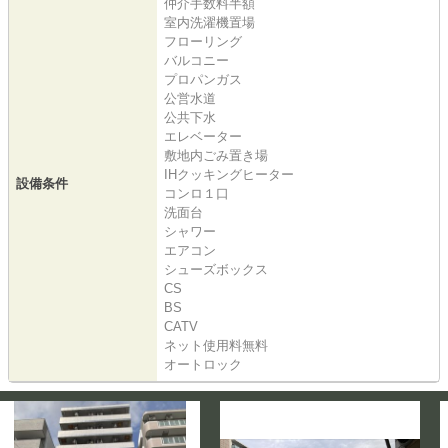
仲介手数料半額
室内洗濯機置場
フローリング
バルコニー
プロパンガス
公営水道
公共下水
エレベーター
敷地内ごみ置き場
IHクッキングヒーター
設備条件
コンロ１口
洗面台
シャワー
エアコン
シューズボックス
CS
BS
CATV
ネット使用料無料
オートロック