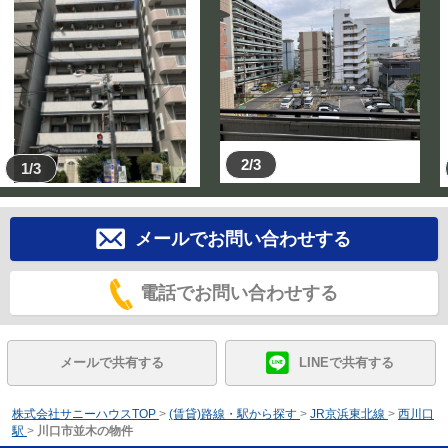
2/3
1/3
メールでお問い合わせする
電話でお問い合わせする
メールで共有する
LINEで共有する
株式会社サニーハウスTOP
>
(賃貸)路線・駅から探す
>
JR京浜東北線
>
西川口
駅
>
川口市並木の物件