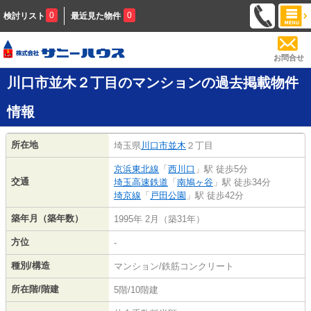
0
0
検討リスト
最近見た物件
お問合せ
川口市並木２丁目のマンションの過去掲載物件
情報
所在地
埼玉県
川口市
並木
２丁目
京浜東北線
「
西川口
」駅 徒歩5分
交通
埼玉高速鉄道
「
南鳩ヶ谷
」駅 徒歩34分
埼京線
「
戸田公園
」駅 徒歩42分
築年月（築年数）
1995年 2月（築31年）
方位
-
種別/構造
マンション/鉄筋コンクリート
所在階/階建
5階/10階建