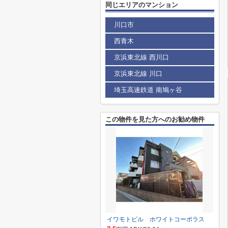
同じエリアのマンション
川口市
西青木
京浜東北線 西川口
京浜東北線 川口
埼玉高速鉄道 南鳩ヶ谷
この物件を見た方へのお勧め物件
イワモトビル ホワイトコーポラス