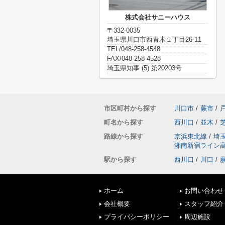
株式会社サニーハウス
〒332-0035
埼玉県川口市西青木１丁目26-11
TEL/048-258-4548
FAX/048-258-4528
埼玉県知事 (5) 第20203号
市区町村から探す
川口市
/
蕨市
/
町名から探す
西川口
/
並木
/
路線から探す
京浜東北線
/
埼
湘南新宿ライン
駅から探す
西川口
/
川口
/
ホーム
お問い合わせ
会社概要
スタッフ紹介
プライバシーポリシー
周辺施設