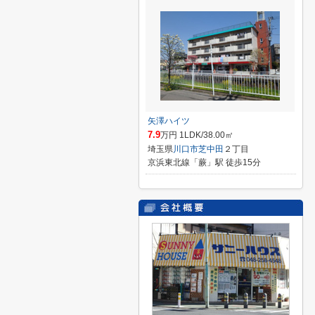
矢澤ハイツ
7.9
万円 1LDK/38.00㎡
埼玉県
川口市
芝中田
２丁目
京浜東北線「蕨」駅 徒歩15分