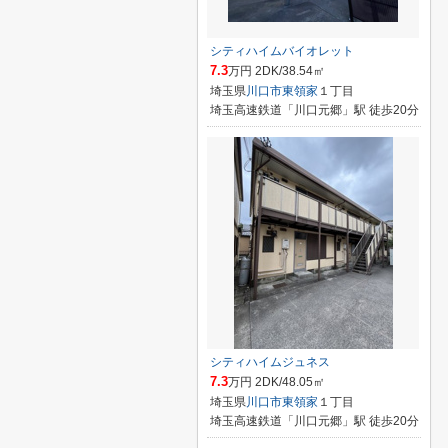
シティハイムバイオレット
7.3
万円 2DK/38.54㎡
埼玉県
川口市
東領家
１丁目
埼玉高速鉄道「川口元郷」駅 徒歩20分
シティハイムジュネス
7.3
万円 2DK/48.05㎡
埼玉県
川口市
東領家
１丁目
埼玉高速鉄道「川口元郷」駅 徒歩20分