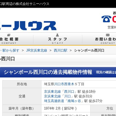
口駅周辺の株式会社サニーハウス
営業時
線・駅から探す
>
JR京浜東北線
>
西川口駅
>
シャンボール西川口
ル西川口
シャンボール西川口
の過去掲載物件情報
現況の確認は
所在地
埼玉県
川口市
西青木
５丁目
京浜東北線
「
西川口
」駅 徒歩18分
交通
京浜東北線
「
川口
」駅 徒歩31分
埼玉高速鉄道
「
南鳩ヶ谷
」駅 徒歩27分
築年月（築年数）
1974年 2月 ( 築52年 )
方位
種別/構造
マンション/鉄筋コンクリート
所在階/階