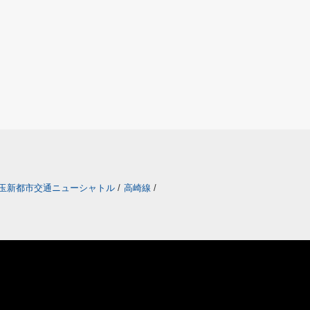
玉新都市交通ニューシャトル
/
高崎線
/