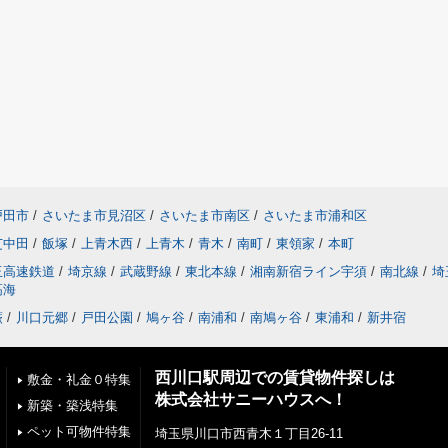
戸田市
/
さいたま市見沼区
/
さいたま市南区
/
さいたま市浦和区
芝中田
/
飯塚
/
上青木西
/
上青木
/
青木
/
南町
/
東領家
/
本町
玉高速鉄道
/
埼京線
/
武蔵野線
/
東北本線
/
湘南新宿ライン宇須
/
南北線
/
埼
高海
蕨
/
川口元郷
/
戸田公園
/
鳩ヶ谷
/
南浦和
/
南鳩ヶ谷
/
東浦和
/
新井宿
西川口駅周辺での賃貸物件探しは
敷金・礼金０特集
株式会社サニーハウスへ！
新築・築浅特集
ペット可物件特集
埼玉県川口市西青木１丁目26-11