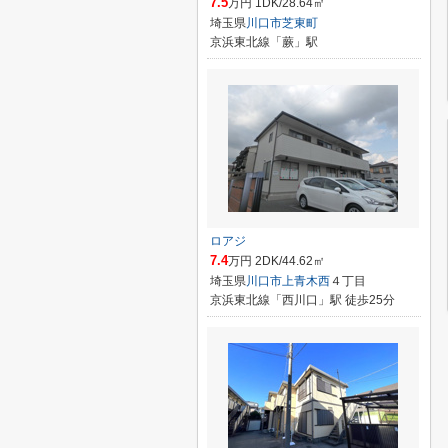
7.5
万円 1DK/28.64㎡
埼玉県
川口市
芝東町
京浜東北線「蕨」駅
ロアジ
7.4
万円 2DK/44.62㎡
埼玉県
川口市
上青木西
４丁目
京浜東北線「西川口」駅 徒歩25分