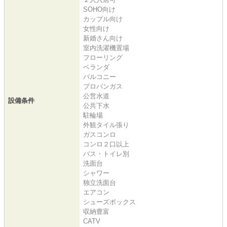
SOHO向け
カップル向け
女性向け
新婚さん向け
室内洗濯機置場
フローリング
ベランダ
バルコニー
プロパンガス
公営水道
設備条件
公共下水
駐輪場
外観タイル張り
ガスコンロ
コンロ２口以上
バス・トイレ別
洗面台
シャワー
独立洗面台
エアコン
シューズボックス
収納豊富
CATV