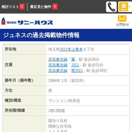
0
0
検討リスト
最近見た物件
お問合せ
ジュネスの過去掲載物件情報
所在地
埼玉県
川口市
上青木
６丁目
京浜東北線
「
蕨
」駅 徒歩36分
交通
京浜東北線
「
川口
」駅 徒歩51分
京浜東北線
「
西川口
」駅 徒歩39分
築年月（築年数）
1994年 1月（築32年）
方位
西
種別/構造
マンション/鉄骨造
所在階/階建
2階/3階建
陽当り良好
閑静な住宅地
２人入居可