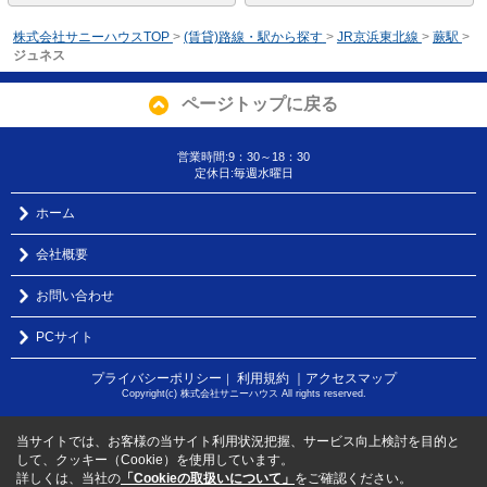
株式会社サニーハウスTOP
>
(賃貸)路線・駅から探す
>
JR京浜東北線
>
蕨駅
>
ジュネス
ページトップに戻る
営業時間:9：30～18：30
定休日:毎週水曜日
ホーム
会社概要
お問い合わせ
PCサイト
プライバシーポリシー
利用規約
｜アクセスマップ
｜
Copyright(c) 株式会社サニーハウス All rights reserved.
当サイトでは、お客様の当サイト利用状況把握、サービス向上検討を目的と
して、クッキー（Cookie）を使用しています。
詳しくは、当社の
「Cookieの取扱いについて」
をご確認ください。