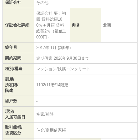
保証会社
その他
保証会社 要：初
回 賃料総額10
保証会社詳細
向き
0％＋月額 賃料
北西
総額2％（最低1,
000円）
築年月
2017年 1月 (築9年)
契約期間
定期借家 2028年9月30日まで
種別/構造
マンション/鉄筋コンクリート
部屋/
所在階/
1102/11階/14階建
階建
総戸数
-
現況/
空家/相談
入居可能日
取引態様/
仲介/定期借家権
賃貸区分