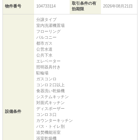
取引条件の有
物件番号
104733114
2026年08月21日
効期限
分譲タイプ
室内洗濯機置場
フローリング
バルコニー
都市ガス
公営水道
公共下水
エレベーター
照明器具付き
駐輪場
ガスコンロ
コンロ２口以上
食器洗い乾燥機
システムキッチン
対面式キッチン
ディスポーザー
設備条件
コンロ３口
カウンターキッチン
バス・トイレ別
追焚機能浴室
浴室乾燥機