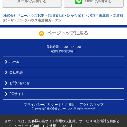
メールで共有する
LINEで共有する
株式会社サニーハウスTOP
>
(賃貸)路線・駅から探す
>
JR京浜東北線
>
南浦和
駅
>
ザ・パークハウス南浦和ガーデン
ページトップに戻る
営業時間:9：30～18：30
定休日:毎週水曜日
ホーム
会社概要
お問い合わせ
PCサイト
プライバシーポリシー
利用規約
｜アクセスマップ
｜
Copyright(c) 株式会社サニーハウス All rights reserved.
当サイトでは、お客様の当サイト利用状況把握、サービス向上検討を目的と
して、クッキー（Cookie）を使用しています。