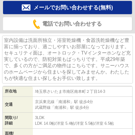
メールでお問い合わせする(無料)
電話でお問い合わせする
室内設備は洗面所独立・浴室乾燥機・食器洗乾燥機など豊
富に揃っており、過ごしやすいお部屋になっております。
セキュリティ面は、オートロック・TVインターホンなど充
実しているので、防犯対策もばっちりです。平成29年築
で、多くの方がご満足の物件はこちらです。サニーハウス
のホームページから住まいを探してみませんか。わたした
ちが快適な住まい探しをお手伝い致します。
所在地
埼玉県
さいたま市南区
南本町
２丁目14-3
京浜東北線
「
南浦和
」駅 徒歩4分
交通
武蔵野線
「
南浦和
」駅 徒歩4分
間取り/
3LDK
詳細
LDK 14.0帖
/
洋室 5.4帖
/
洋室 5.5帖
/
洋室 6.5帖
面積/