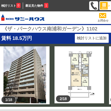
0
1
検討リスト
最近見た物件
お問合せ
《ザ・パークハウス南浦和ガーデン》1102
賃料
18.5
万円
検討リストに追加
2/18
1/18