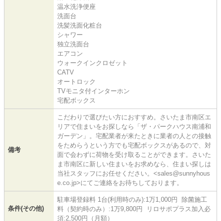
温水洗浄便座
洗面台
洗髪洗面化粧台
シャワー
独立洗面台
エアコン
ウォークインクロゼット
CATV
オートロック
TVモニタ付インターホン
宅配ボックス
こだわりで選びたい方におすすめ。さいたま市南区エ
リアで住まいをお探しなら「ザ・パークハウス南浦和
ガーデン」。宅配業者が来たときに業者の人との接触
をためらうという方でも宅配ボックスがあるので、対
備考
面で会わずに荷物を受け取ることができます。さいた
ま市南区に新しい住まいをお求めなら、住まい探しは
当社スタッフにお任せください。<sales@sunnyhous
e.co.jp>にてご連絡をお待ちしております。
駐車場登録料 1台(利用時のみ):1万1,000円 除菌施工
条件(その他)
料（契約時のみ）:1万9,800円 リロサポプラス加入必
須:2,500円（月額）