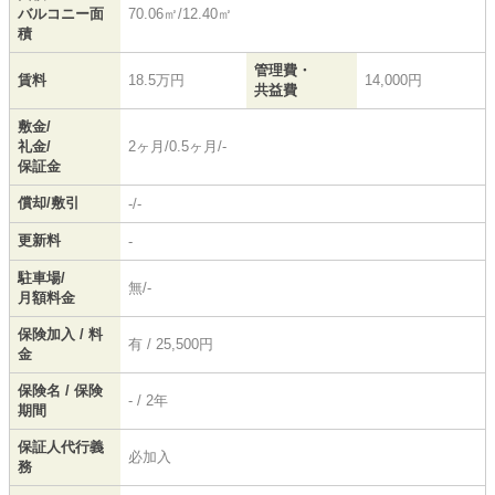
バルコニー面
70.06㎡/12.40㎡
積
管理費・
賃料
18.5万円
14,000円
共益費
敷金/
礼金/
2ヶ月/0.5ヶ月/-
保証金
償却/敷引
-/-
更新料
-
駐車場/
無/-
月額料金
保険加入 / 料
有 / 25,500円
金
保険名 / 保険
- / 2年
期間
保証人代行義
必加入
務