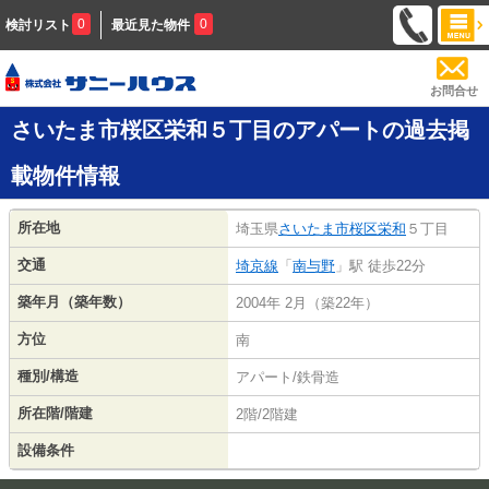
0
0
検討リスト
最近見た物件
お問合せ
さいたま市桜区栄和５丁目のアパートの過去掲
載物件情報
所在地
埼玉県
さいたま市桜区
栄和
５丁目
交通
埼京線
「
南与野
」駅 徒歩22分
築年月（築年数）
2004年 2月（築22年）
方位
南
種別/構造
アパート/鉄骨造
所在階/階建
2階/2階建
設備条件