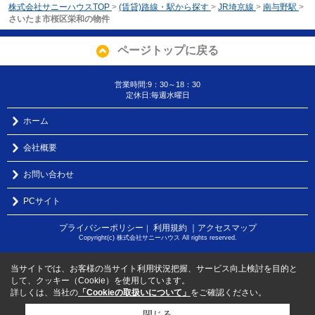
株式会社サニーハウスTOP
>
(賃貸)路線・駅から探す
>
JR埼京線
>
南与野駅
>
さいたま市桜区栄和の物件
ページトップに戻る
営業時間:9：30～18：30
定休日:毎週水曜日
ホーム
会社概要
お問い合わせ
PCサイト
プライバシーポリシー
利用規約
｜アクセスマップ
｜
Copyright(c) 株式会社サニーハウス All rights reserved.
当サイトでは、お客様の当サイト利用状況把握、サービス向上検討を目的と
して、クッキー（Cookie）を使用しています。
詳しくは、当社の
「Cookieの取扱いについて」
をご確認ください。
閉じる