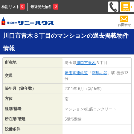
0
0
検討リスト
最近見た物件
お問合せ
川口市青木３丁目のマンションの過去掲載物件
情報
所在地
埼玉県
川口市
青木
３丁目
埼玉高速鉄道
「
南鳩ヶ谷
」駅 徒歩13
交通
分
築年月（築年数）
2011年 6月（築15年）
方位
南
種別/構造
マンション/鉄筋コンクリート
所在階/階建
5階/6階建
設備条件