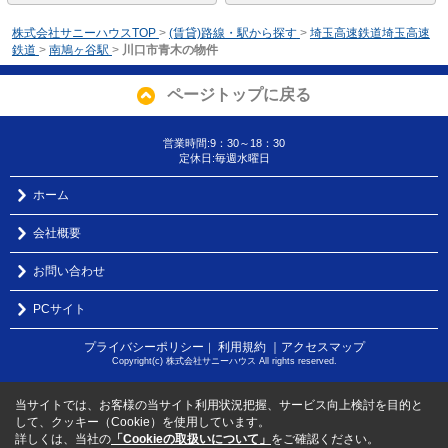
株式会社サニーハウスTOP
>
(賃貸)路線・駅から探す
>
埼玉高速鉄道埼玉高速
鉄道
>
南鳩ヶ谷駅
>
川口市青木の物件
ページトップに戻る
営業時間:9：30～18：30
定休日:毎週水曜日
ホーム
会社概要
お問い合わせ
PCサイト
プライバシーポリシー
利用規約
｜アクセスマップ
｜
Copyright(c) 株式会社サニーハウス All rights reserved.
当サイトでは、お客様の当サイト利用状況把握、サービス向上検討を目的と
して、クッキー（Cookie）を使用しています。
詳しくは、当社の
「Cookieの取扱いについて」
をご確認ください。