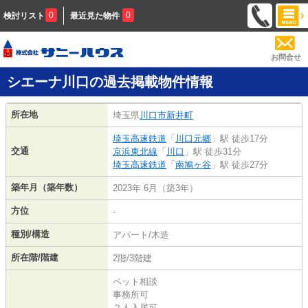
0
0
検討リスト
最近見た物件
お問合せ
シエーナ川口の過去掲載物件情報
所在地
埼玉県
川口市
新井町
埼玉高速鉄道
「
川口元郷
」駅 徒歩17分
交通
京浜東北線
「
川口
」駅 徒歩31分
埼玉高速鉄道
「
南鳩ヶ谷
」駅 徒歩27分
築年月（築年数）
2023年 6月（築3年）
方位
-
種別/構造
アパート/木造
所在階/階建
2階/3階建
ペット相談
事務所可
２人入居可