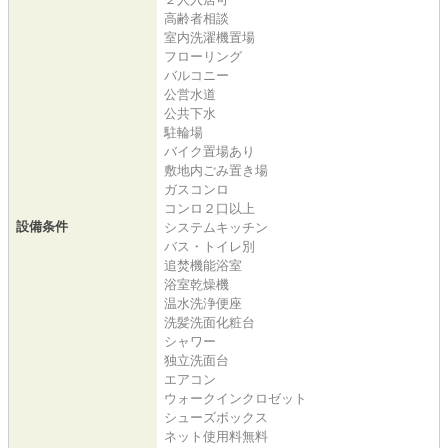
高齢者相談
室内洗濯機置場
フローリング
バルコニー
公営水道
公共下水
駐輪場
バイク置場あり
敷地内ごみ置き場
ガスコンロ
コンロ２口以上
設備条件
システムキッチン
バス・トイレ別
追焚機能浴室
浴室乾燥機
温水洗浄便座
洗髪洗面化粧台
シャワー
独立洗面台
エアコン
ウォークインクロゼット
シューズボックス
ネット使用料無料