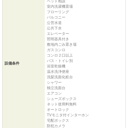
ペット相談
室内洗濯機置場
フローリング
バルコニー
公営水道
公共下水
エレベーター
照明器具付き
敷地内ごみ置き場
ガスコンロ
コンロ２口以上
バス・トイレ別
設備条件
浴室乾燥機
温水洗浄便座
洗髪洗面化粧台
シャワー
独立洗面台
エアコン
シューズボックス
ネット使用料無料
オートロック
TVモニタ付インターホン
宅配ボックス
防犯カメラ