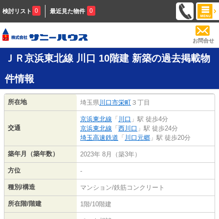
0
0
検討リスト
最近見た物件
お問合せ
ＪＲ京浜東北線 川口 10階建 新築の過去掲載物
件情報
所在地
埼玉県
川口市
栄町
３丁目
京浜東北線
「
川口
」駅 徒歩4分
交通
京浜東北線
「
西川口
」駅 徒歩24分
埼玉高速鉄道
「
川口元郷
」駅 徒歩20分
築年月（築年数）
2023年 8月（築3年）
方位
-
種別/構造
マンション/鉄筋コンクリート
所在階/階建
1階/10階建