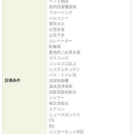
ペット相談
室内洗濯機置場
フローリング
バルコニー
都市ガス
公営水道
公共下水
エレベーター
駐輪場
敷地内ごみ置き場
ガスコンロ
コンロ２口以上
システムキッチン
バス・トイレ別
設備条件
浴室乾燥機
温水洗浄便座
洗髪洗面化粧台
シャワー
独立洗面台
エアコン
シューズボックス
CS
BS
インターネット対応