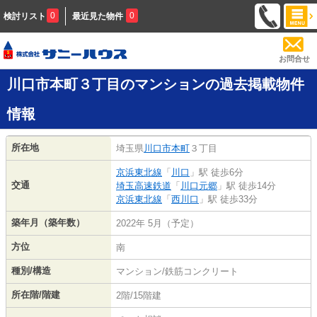
0
0
検討リスト
最近見た物件
お問合せ
川口市本町３丁目のマンションの過去掲載物件
情報
所在地
埼玉県
川口市
本町
３丁目
京浜東北線
「
川口
」駅 徒歩6分
交通
埼玉高速鉄道
「
川口元郷
」駅 徒歩14分
京浜東北線
「
西川口
」駅 徒歩33分
築年月（築年数）
2022年 5月（予定）
方位
南
種別/構造
マンション/鉄筋コンクリート
所在階/階建
2階/15階建