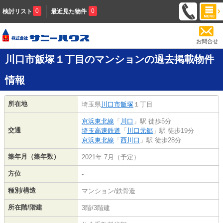
0
0
検討リスト
最近見た物件
お問合せ
川口市飯塚１丁目のマンションの過去掲載物件
情報
所在地
埼玉県
川口市
飯塚
１丁目
京浜東北線
「
川口
」駅 徒歩5分
交通
埼玉高速鉄道
「
川口元郷
」駅 徒歩19分
京浜東北線
「
西川口
」駅 徒歩28分
築年月（築年数）
2021年 7月（予定）
方位
-
種別/構造
マンション/鉄骨造
所在階/階建
3階/3階建