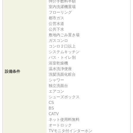
仲介手数料半額
室内洗濯機置場
フローリング
都市ガス
公営水道
公共下水
敷地内ごみ置き場
ガスコンロ
コンロ２口以上
システムキッチン
バス・トイレ別
浴室乾燥機
温水洗浄便座
設備条件
洗髪洗面化粧台
シャワー
独立洗面台
エアコン
シューズボックス
CS
BS
CATV
ネット使用料無料
オートロック
TVモニタ付インターホン