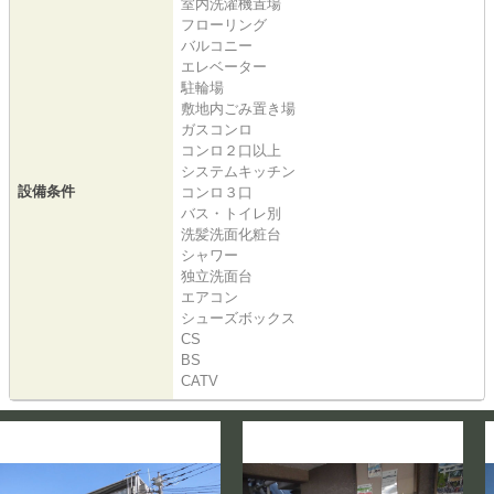
室内洗濯機置場
フローリング
バルコニー
エレベーター
駐輪場
敷地内ごみ置き場
ガスコンロ
コンロ２口以上
システムキッチン
設備条件
コンロ３口
バス・トイレ別
洗髪洗面化粧台
シャワー
独立洗面台
エアコン
シューズボックス
CS
BS
CATV