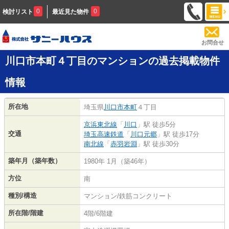
0
0
検討リスト
最近見た物件
お問合せ
川口市本町４丁目のマンションの過去掲載物件
情報
所在地
埼玉県
川口市
本町
４丁目
京浜東北線
「
川口
」駅 徒歩5分
交通
埼玉高速鉄道
「
川口元郷
」駅 徒歩17分
南北線
「
赤羽岩淵
」駅 徒歩30分
築年月（築年数）
1980年 1月（築46年）
方位
南
種別/構造
マンション/鉄筋コンクリート
所在階/階建
4階/6階建