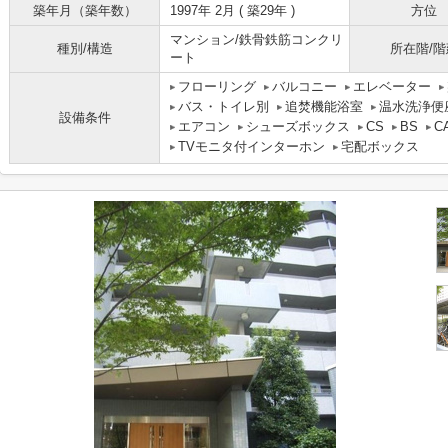
築年月（築年数）
1997年 2月 ( 築29年 )
方位
マンション/鉄骨鉄筋コンクリ
種別/構造
所在階/階
ート
フローリング
バルコニー
エレベーター
バス・トイレ別
追焚機能浴室
温水洗浄便
設備条件
エアコン
シューズボックス
CS
BS
C
TVモニタ付インターホン
宅配ボックス