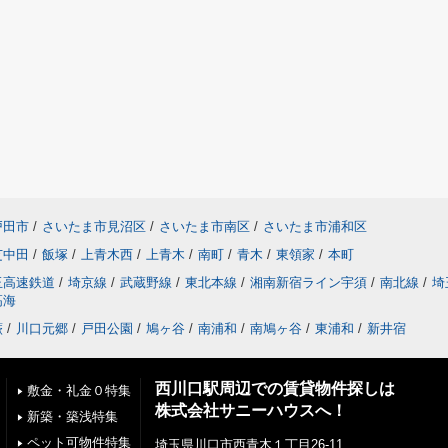
戸田市
/
さいたま市見沼区
/
さいたま市南区
/
さいたま市浦和区
芝中田
/
飯塚
/
上青木西
/
上青木
/
南町
/
青木
/
東領家
/
本町
玉高速鉄道
/
埼京線
/
武蔵野線
/
東北本線
/
湘南新宿ライン宇須
/
南北線
/
埼
高海
蕨
/
川口元郷
/
戸田公園
/
鳩ヶ谷
/
南浦和
/
南鳩ヶ谷
/
東浦和
/
新井宿
西川口駅周辺での賃貸物件探しは
敷金・礼金０特集
株式会社サニーハウスへ！
新築・築浅特集
ペット可物件特集
埼玉県川口市西青木１丁目26-11