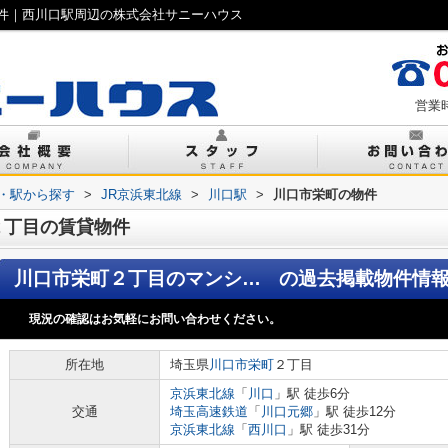
件｜西川口駅周辺の株式会社サニーハウス
営業時
線・駅から探す
>
JR京浜東北線
>
川口駅
>
川口市栄町の物件
２丁目の賃貸物件
川口市栄町２丁目のマンション
の過去掲載物件情
現況の確認はお気軽にお問い合わせください。
所在地
埼玉県
川口市
栄町
２丁目
京浜東北線
「
川口
」駅 徒歩6分
交通
埼玉高速鉄道
「
川口元郷
」駅 徒歩12分
京浜東北線
「
西川口
」駅 徒歩31分