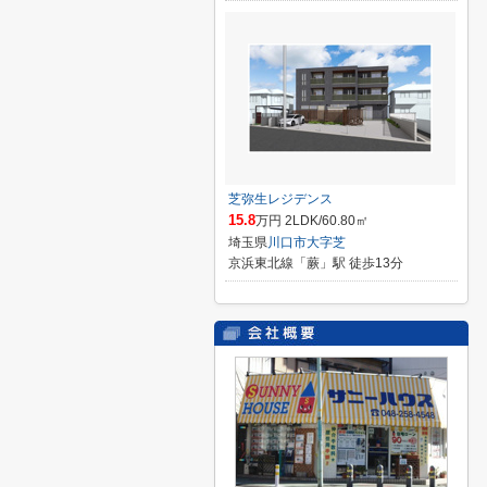
芝弥生レジデンス
15.8
万円 2LDK/60.80㎡
埼玉県
川口市
大字芝
京浜東北線「蕨」駅 徒歩13分