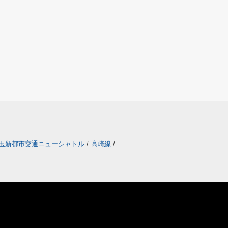
玉新都市交通ニューシャトル
/
高崎線
/