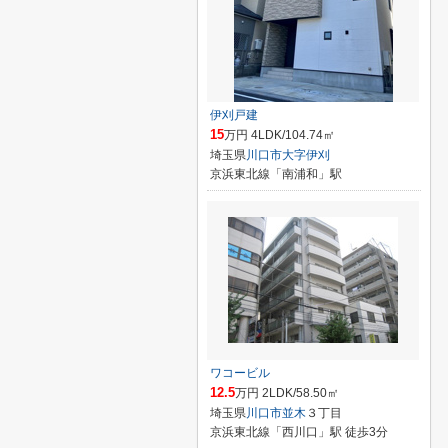
伊刈戸建
15
万円 4LDK/104.74㎡
埼玉県
川口市
大字伊刈
京浜東北線「南浦和」駅
ワコービル
12.5
万円 2LDK/58.50㎡
埼玉県
川口市
並木
３丁目
京浜東北線「西川口」駅 徒歩3分