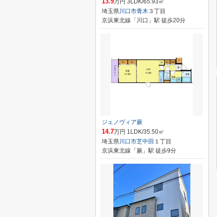
13.9
万円 3LDK/65.93㎡
埼玉県
川口市
青木
３丁目
京浜東北線「川口」駅 徒歩20分
ジェノヴィア蕨
14.7
万円 1LDK/35.50㎡
埼玉県
川口市
芝中田
１丁目
京浜東北線「蕨」駅 徒歩9分