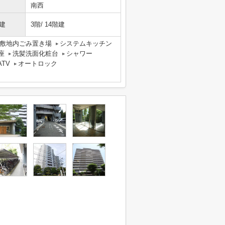
南西
建
3階/ 14階建
敷地内ごみ置き場
システムキッチン
座
洗髪洗面化粧台
シャワー
ATV
オートロック