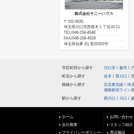
株式会社サニーハウス
〒332-0035
埼玉県川口市西青木１丁目26-11
TEL/048-258-4548
FAX/048-258-4528
埼玉県知事 (5) 第20203号
市区町村から探す
川口市
/
蕨市
/
町名から探す
並木
/
西川口
/
路線から探す
京浜東北線
/
埼
湘南新宿ライン
駅から探す
西川口
/
川口
/
ホーム
お問い合わせ
会社概要
スタッフ紹介
プライバシーポリシー
周辺施設