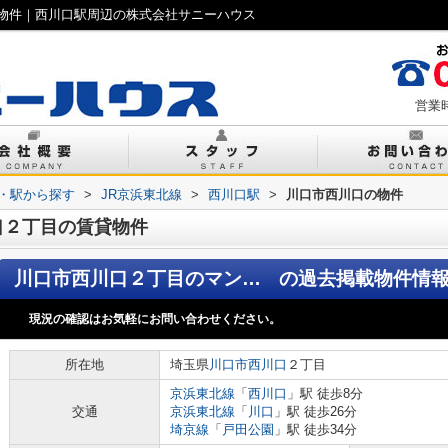
物件｜西川口駅周辺の株式会社サニーハウス
営業時
線・駅から探す
>
JR京浜東北線
>
西川口駅
>
川口市西川口の物件
口２丁目の賃貸物件
川口市西川口２丁目のマンション
の過去掲載物件情
現況の確認はお気軽にお問い合わせください。
所在地
埼玉県
川口市
西川口
２丁目
京浜東北線
「
西川口
」駅 徒歩8分
交通
京浜東北線
「
川口
」駅 徒歩26分
埼京線
「
戸田公園
」駅 徒歩34分