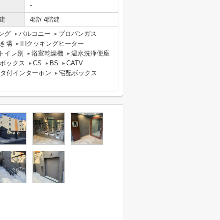
-
建
4階/ 4階建
ング
バルコニー
プロパンガス
き場
IHクッキングヒーター
トイレ別
浴室乾燥機
温水洗浄便座
ボックス
CS
BS
CATV
ニタ付インターホン
宅配ボックス