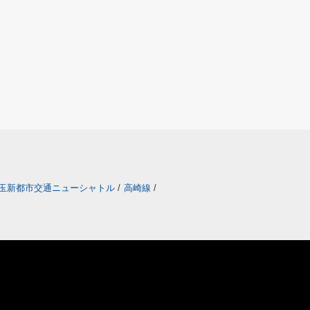
玉新都市交通ニューシャトル
/
高崎線
/