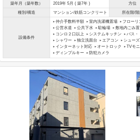
築年月（築年数）
2019年 5月 ( 築7年 )
方位
種別/構造
マンション/鉄筋コンクリート
所在階/階
仲介手数料半額
室内洗濯機置場
フローリ
公営水道
公共下水
駐輪場
敷地内ごみ置
コンロ２口以上
システムキッチン
バス・
設備条件
シャワー
独立洗面台
エアコン
シューズ
インターネット対応
オートロック
TVモ
ディンプルキー
防犯カメラ