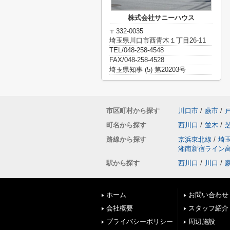
株式会社サニーハウス
〒332-0035
埼玉県川口市西青木１丁目26-11
TEL/048-258-4548
FAX/048-258-4528
埼玉県知事 (5) 第20203号
市区町村から探す
川口市
/
蕨市
/
町名から探す
西川口
/
並木
/
路線から探す
京浜東北線
/
埼
湘南新宿ライン
駅から探す
西川口
/
川口
/
ホーム
お問い合わせ
会社概要
スタッフ紹介
プライバシーポリシー
周辺施設