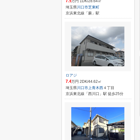
7.5
万円 1DK/28.64㎡
埼玉県
川口市
芝東町
京浜東北線「蕨」駅
ロアジ
7.4
万円 2DK/44.62㎡
埼玉県
川口市
上青木西
４丁目
京浜東北線「西川口」駅 徒歩25分