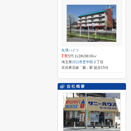
矢澤ハイツ
7.9
万円 1LDK/38.00㎡
埼玉県
川口市
芝中田
２丁目
京浜東北線「蕨」駅 徒歩15分