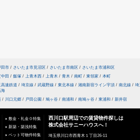
戸田市
/
さいたま市見沼区
/
さいたま市南区
/
さいたま市浦和区
芝中田
/
飯塚
/
上青木西
/
上青木
/
青木
/
南町
/
東領家
/
本町
玉高速鉄道
/
埼京線
/
武蔵野線
/
東北本線
/
湘南新宿ライン宇須
/
南北線
/
埼
高海
蕨
/
川口元郷
/
戸田公園
/
鳩ヶ谷
/
南浦和
/
南鳩ヶ谷
/
東浦和
/
新井宿
西川口駅周辺での賃貸物件探しは
敷金・礼金０特集
株式会社サニーハウスへ！
新築・築浅特集
ペット可物件特集
埼玉県川口市西青木１丁目26-11