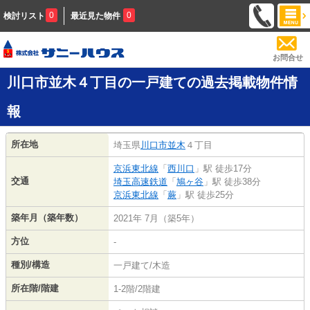
0
0
検討リスト
最近見た物件
お問合せ
川口市並木４丁目の一戸建ての過去掲載物件情
報
所在地
埼玉県
川口市
並木
４丁目
京浜東北線
「
西川口
」駅 徒歩17分
交通
埼玉高速鉄道
「
鳩ヶ谷
」駅 徒歩38分
京浜東北線
「
蕨
」駅 徒歩25分
築年月（築年数）
2021年 7月（築5年）
方位
-
種別/構造
一戸建て/木造
所在階/階建
1-2階/2階建