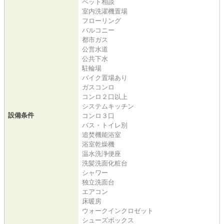
ペット相談
室内洗濯機置場
フローリング
バルコニー
都市ガス
公営水道
公共下水
駐輪場
バイク置場あり
ガスコンロ
コンロ２口以上
システムキッチン
設備条件
コンロ３口
バス・トイレ別
追焚機能浴室
浴室乾燥機
温水洗浄便座
洗髪洗面化粧台
シャワー
独立洗面台
エアコン
床暖房
ウォークインクロゼット
シューズボックス