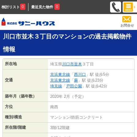
0
0
検討リスト
最近見た物件
お問合せ
川口市並木３丁目のマンションの過去掲載物件
情報
所在地
埼玉県
川口市
並木
３丁目
京浜東北線
「
西川口
」駅 徒歩5分
交通
京浜東北線
「
蕨
」駅 徒歩23分
埼京線
「
戸田公園
」駅 徒歩42分
築年月（築年数）
2020年 2月（予定）
方位
南西
種別/構造
マンション/鉄筋コンクリート
所在階/階建
3階/12階建