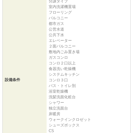
分譲タイプ
室内洗濯機置場
フローリング
バルコニー
都市ガス
公営水道
公共下水
エレベーター
２面バルコニー
敷地内ごみ置き場
ガスコンロ
コンロ２口以上
食器洗い乾燥機
システムキッチン
設備条件
コンロ３口
バス・トイレ別
浴室乾燥機
洗髪洗面化粧台
シャワー
独立洗面台
床暖房
ウォークインクロゼット
シューズボックス
CS