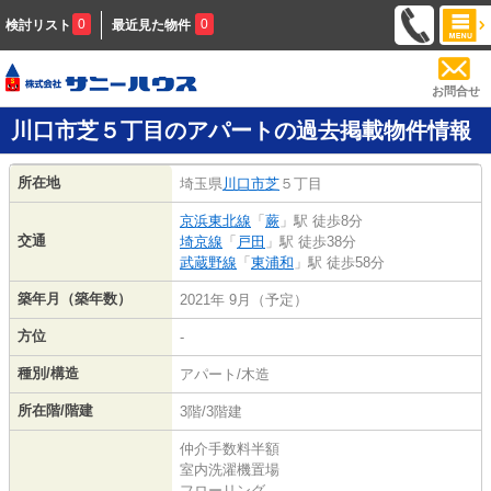
0
0
検討リスト
最近見た物件
お問合せ
川口市芝５丁目のアパートの過去掲載物件情報
所在地
埼玉県
川口市
芝
５丁目
京浜東北線
「
蕨
」駅 徒歩8分
交通
埼京線
「
戸田
」駅 徒歩38分
武蔵野線
「
東浦和
」駅 徒歩58分
築年月（築年数）
2021年 9月（予定）
方位
-
種別/構造
アパート/木造
所在階/階建
3階/3階建
仲介手数料半額
室内洗濯機置場
フローリング