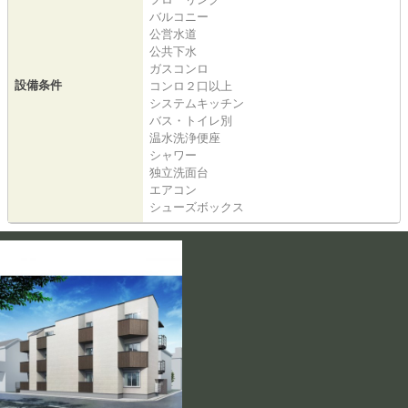
バルコニー
公営水道
公共下水
ガスコンロ
設備条件
コンロ２口以上
システムキッチン
バス・トイレ別
温水洗浄便座
シャワー
独立洗面台
エアコン
シューズボックス