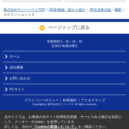
株式会社サニーハウスTOP
>
(賃貸)路線・駅から探す
>
JR京浜東北線
>
蕨駅
>
ＳＫマンション１２
ページトップに戻る
営業時間:9：30～18：30
定休日:毎週水曜日
ホーム
会社概要
お問い合わせ
PCサイト
プライバシーポリシー
利用規約
｜アクセスマップ
｜
Copyright(c) 株式会社サニーハウス All rights reserved.
当サイトでは、お客様の当サイト利用状況把握、サービス向上検討を目的と
して、クッキー（Cookie）を使用しています。
詳しくは、当社の
「Cookieの取扱いについて」
をご確認ください。