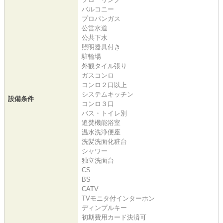
バルコニー
プロパンガス
公営水道
公共下水
照明器具付き
駐輪場
外観タイル張り
ガスコンロ
コンロ２口以上
システムキッチン
設備条件
コンロ３口
バス・トイレ別
追焚機能浴室
温水洗浄便座
洗髪洗面化粧台
シャワー
独立洗面台
CS
BS
CATV
TVモニタ付インターホン
ディンプルキー
初期費用カード決済可