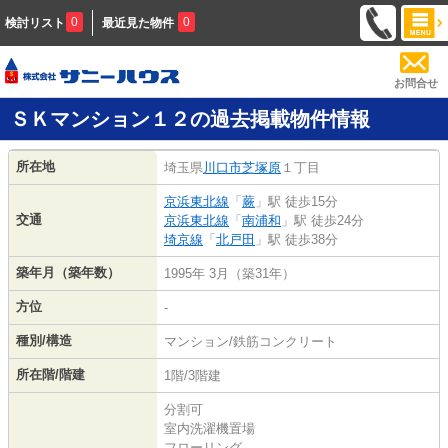
0
0
検討リスト
最近見た物件
お問合せ
ＳＫマンション１２の過去掲載物件情報
所在地
埼玉県
川口市
芝塚原
１丁目
京浜東北線
「
蕨
」駅 徒歩15分
交通
京浜東北線
「
南浦和
」駅 徒歩24分
埼京線
「
北戸田
」駅 徒歩38分
築年月（築年数）
1995年 3月（築31年）
方位
-
種別/構造
マンション/鉄筋コンクリート
所在階/階建
1階/3階建
分割可
室内洗濯機置場
フローリング