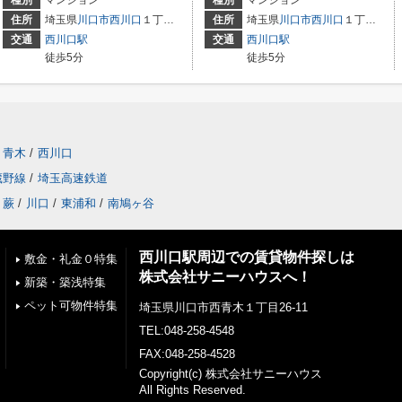
種別
マンション
種別
マンション
住所
埼玉県
川口市
西川口
１丁目25
住所
埼玉県
川口市
西川口
１丁目25
交通
西川口駅
交通
西川口駅
徒歩5分
徒歩5分
青木
/
西川口
蔵野線
/
埼玉高速鉄道
蕨
/
川口
/
東浦和
/
南鳩ヶ谷
西川口駅周辺での賃貸物件探しは
敷金・礼金０特集
株式会社サニーハウスへ！
新築・築浅特集
ペット可物件特集
埼玉県川口市西青木１丁目26-11
TEL:048-258-4548
FAX:048-258-4528
Copyright(c) 株式会社サニーハウス
All Rights Reserved.