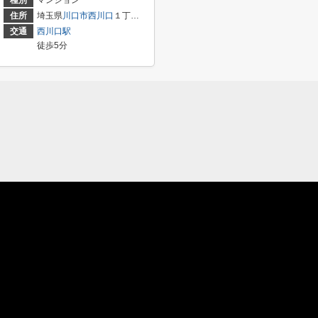
種別
マンション
住所
埼玉県
川口市
西川口
１丁目25
交通
西川口駅
徒歩5分