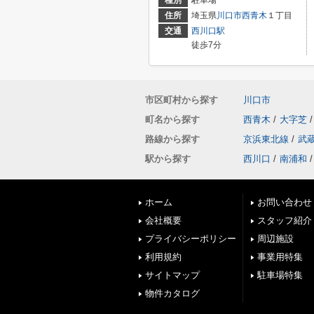
種別
駐車場
住所
埼玉県
川口市
西青木
１丁目
交通
西川口駅
徒歩7分
市区町村から探す
川口市
町名から探す
西青木
/
大字芝
/
路線から探す
京浜東北線
/
武
駅から探す
西川口
/
南浦和
/
ホーム
お問い合わせ
会社概要
スタッフ紹介
プライバシーポリシー
周辺施設
利用規約
事業用特集
サイトマップ
駐車場特集
物件カタログ