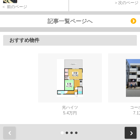
＞次のページ
＜ 前のページ
記事一覧ページへ
おすすめ物件
光ハイツ
コー
5.4万円
7.