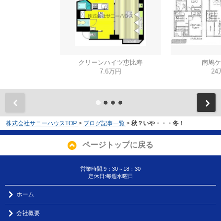
クリーンハイツ恵比寿
南鳩ケ
7.6万円
24
株式会社サニーハウスTOP
>
ブログ記事一覧
>
秋？いや・・・冬！
ページトップに戻る
営業時間:9：30～18：30
定休日:毎週水曜日
ホーム
会社概要