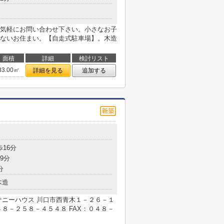
気軽にお問い合わせ下さい。小さなお子
ないお住まい。【自走式駐車場】。木造
面積
詳細
検討リスト
33.00㎡
詳細を見る
追加する
歩16分
9分
分
木造
サニーハウス 川口市西青木１－２６－１
８－２５８－４５４８ FAX：０４８－