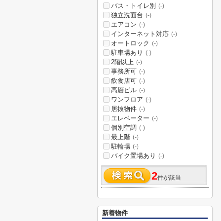
バス・トイレ別
(-)
独立洗面台
(-)
エアコン
(-)
インターネット対応
(-)
オートロック
(-)
駐車場あり
(-)
2階以上
(-)
事務所可
(-)
飲食店可
(-)
高層ビル
(-)
ワンフロア
(-)
居抜物件
(-)
エレベーター
(-)
個別空調
(-)
最上階
(-)
駐輪場
(-)
バイク置場あり
(-)
2
件が該当
新着物件