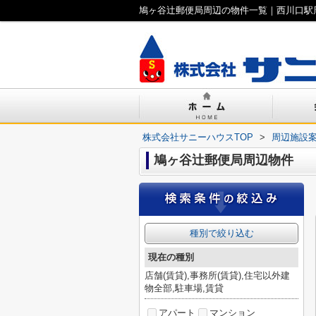
鳩ヶ谷辻郵便局周辺の物件一覧｜西川口駅
株式会社サニーハウスTOP
>
周辺施設
鳩ヶ谷辻郵便局周辺物件
種別で絞り込む
現在の種別
店舗(賃貸),事務所(賃貸),住宅以外建
物全部,駐車場,賃貸
アパート
マンション