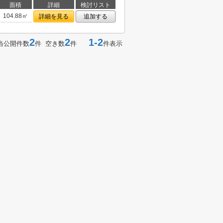
面積
詳細
検討リスト
104.88㎡
詳細を見る
追加する
2
2
1-2
当公開件数
件 空き数
件
件表示