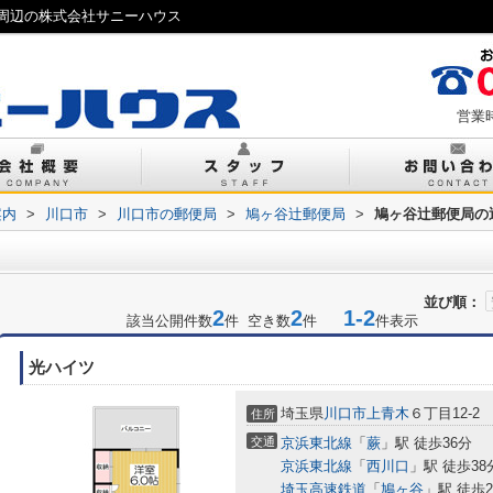
周辺の株式会社サニーハウス
営業時
案内
>
川口市
>
川口市の郵便局
>
鳩ヶ谷辻郵便局
>
鳩ヶ谷辻郵便局の
並び順：
2
2
1-2
該当公開件数
件 空き数
件
件表示
光ハイツ
埼玉県
川口市
上青木
６丁目12-2
住所
交通
京浜東北線
「
蕨
」駅 徒歩36分
京浜東北線
「
西川口
」駅 徒歩38
埼玉高速鉄道
「
鳩ヶ谷
」駅 徒歩2