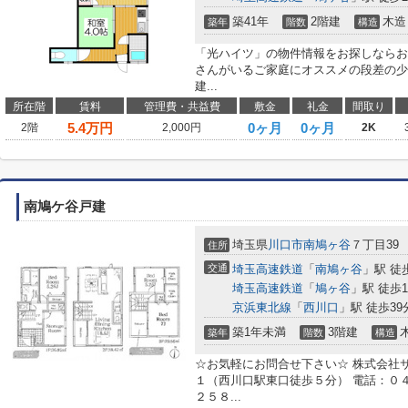
築41年
2階建
木造
築年
階数
構造
「光ハイツ」の物件情報をお探しならお
さんがいるご家庭にオススメの段差の少
建...
所在階
賃料
管理費・共益費
敷金
礼金
間取り
5.4
万円
0ヶ月
0ヶ月
2階
2,000円
2K
南鳩ケ谷戸建
埼玉県
川口市
南鳩ヶ谷
７丁目39
住所
交通
埼玉高速鉄道
「
南鳩ヶ谷
」駅 徒
埼玉高速鉄道
「
鳩ヶ谷
」駅 徒歩1
京浜東北線
「
西川口
」駅 徒歩39
築1年未満
3階建
築年
階数
構造
☆お気軽にお問合せ下さい☆ 株式会社
１（西川口駅東口徒歩５分） 電話：０４
２５８...