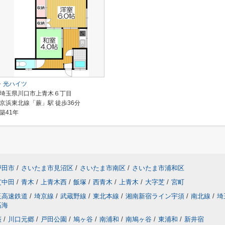
光ハイツ
埼玉県川口市上青木６丁目
京浜東北線「蕨」駅 徒歩36分
築41年
戸田市
/
さいたま市見沼区
/
さいたま市南区
/
さいたま市浦和区
芝中田
/
青木
/
上青木西
/
飯塚
/
西青木
/
上青木
/
大字芝
/
宮町
玉高速鉄道
/
埼京線
/
武蔵野線
/
東北本線
/
湘南新宿ライン宇須
/
南北線
/
埼
高海
蕨
/
川口元郷
/
戸田公園
/
鳩ヶ谷
/
南浦和
/
南鳩ヶ谷
/
東浦和
/
新井宿