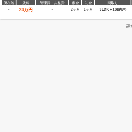
所在階
賃料
管理費・共益費
敷金
礼金
間取り
24
万円
-
-
2ヶ月
1ヶ月
3LDK＋1S(納戸)
該