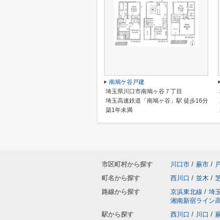
南鳩ケ谷戸建
埼玉県川口市南鳩ヶ谷７丁目
埼玉高速鉄道「南鳩ヶ谷」駅 徒歩16分
築1年未満
市区町村から探す
川口市
/
蕨市
/
町名から探す
西川口
/
並木
/
路線から探す
京浜東北線
/
埼
湘南新宿ライン
駅から探す
西川口
/
川口
/