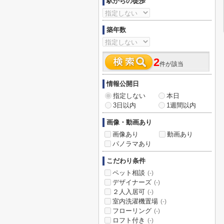
駅からの徒歩
築年数
2
件が該当
情報公開日
指定しない
本日
3日以内
1週間以内
画像・動画あり
画像あり
動画あり
パノラマあり
こだわり条件
ペット相談
(-)
デザイナーズ
(-)
２人入居可
(-)
室内洗濯機置場
(-)
フローリング
(-)
ロフト付き
(-)