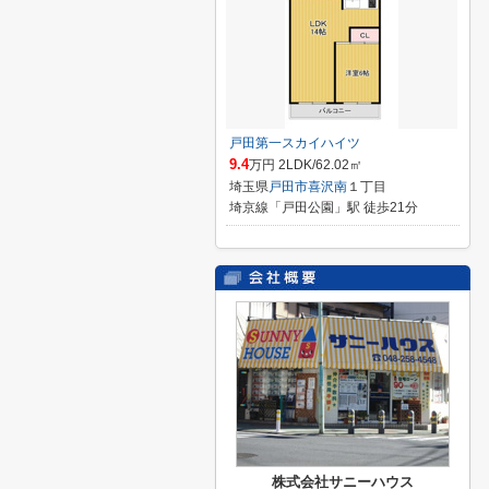
戸田第一スカイハイツ
9.4
万円 2LDK/62.02㎡
埼玉県
戸田市
喜沢南
１丁目
埼京線「戸田公園」駅 徒歩21分
株式会社サニーハウス