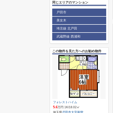
同じエリアのマンション
戸田市
美女木
埼京線 北戸田
武蔵野線 西浦和
この物件を見た方へのお勧め物件
フォレストハイム
5.6
万円 1K/18.02㎡
埼玉県
戸田市
大字新曽