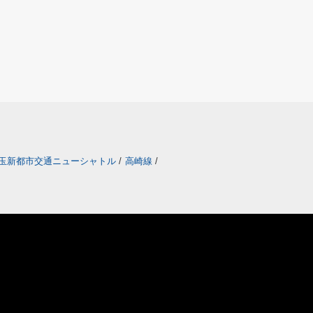
玉新都市交通ニューシャトル
/
高崎線
/