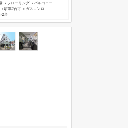
場
フローリング
バルコニー
駐車2台可
ガスコンロ
ン2台