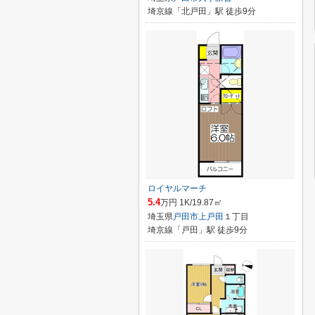
埼京線「北戸田」駅 徒歩9分
ロイヤルマーチ
5.4
万円 1K/19.87㎡
埼玉県
戸田市
上戸田
１丁目
埼京線「戸田」駅 徒歩9分