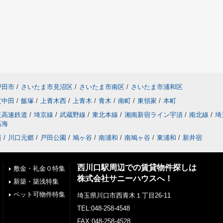
戸田市
/
さいたま市見沼区
/
さいたま市南区
/
さいたま市浦和区
芝中田
/
飯塚
/
上青木西
/
上青木
/
青木
/
南町
/
東領家
/
本町
玉高速鉄道
/
埼京線
/
武蔵野線
/
東北本線
/
湘南新宿ライン宇須
/
南北線
/
埼
高海
蕨
/
川口元郷
/
戸田公園
/
鳩ヶ谷
/
南浦和
/
南鳩ヶ谷
/
東浦和
/
新井宿
西川口駅周辺での賃貸物件探しは
敷金・礼金０特集
株式会社サニーハウスへ！
新築・築浅特集
ペット可物件特集
埼玉県川口市西青木１丁目26-11
TEL:048-258-4548
FAX:048-258-4528