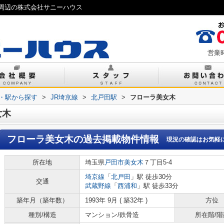
周辺の株式会社サニーハウス
営業時
線・駅から探す
>
JR埼京線
>
北戸田駅
>
フローラ美女木
女木
フローラ美女木
の過去掲載物件情報
現況の確認はお気軽
所在地
埼玉県
戸田市
美女木
７丁目5-4
埼京線
「
北戸田
」駅 徒歩30分
交通
武蔵野線
「
西浦和
」駅 徒歩33分
築年月（築年数）
1993年 9月 ( 築32年 )
方位
種別/構造
マンション/鉄骨造
所在階/階