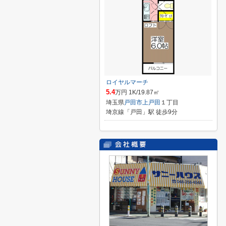
ロイヤルマーチ
5.4
万円 1K/19.87㎡
埼玉県
戸田市
上戸田
１丁目
埼京線「戸田」駅 徒歩9分