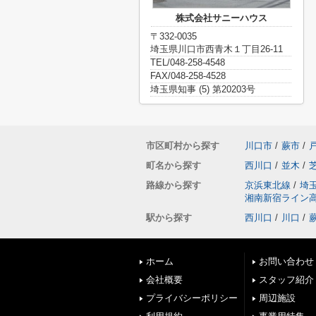
株式会社サニーハウス
〒332-0035
埼玉県川口市西青木１丁目26-11
TEL/048-258-4548
FAX/048-258-4528
埼玉県知事 (5) 第20203号
市区町村から探す
川口市
/
蕨市
/
町名から探す
西川口
/
並木
/
路線から探す
京浜東北線
/
埼
湘南新宿ライン
駅から探す
西川口
/
川口
/
ホーム
お問い合わせ
会社概要
スタッフ紹介
プライバシーポリシー
周辺施設