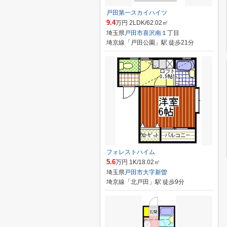
戸田第一スカイハイツ
9.4
万円 2LDK/62.02㎡
埼玉県
戸田市
喜沢南
１丁目
埼京線「戸田公園」駅 徒歩21分
フォレストハイム
5.6
万円 1K/18.02㎡
埼玉県
戸田市
大字新曽
埼京線「北戸田」駅 徒歩9分