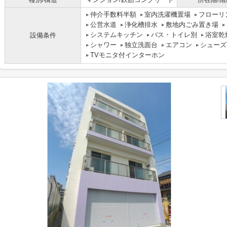
仲介手数料半額
室内洗濯機置場
フローリ
公営水道
浄化槽排水
敷地内ごみ置き場
システムキッチン
バス・トイレ別
浴室乾
設備条件
シャワー
独立洗面台
エアコン
シューズ
TVモニタ付インターホン