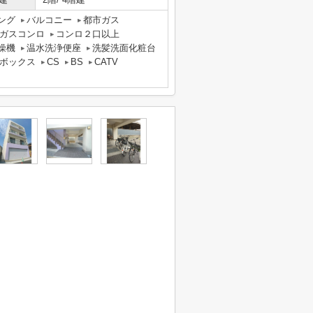
ング
バルコニー
都市ガス
ガスコンロ
コンロ２口以上
燥機
温水洗浄便座
洗髪洗面化粧台
ボックス
CS
BS
CATV