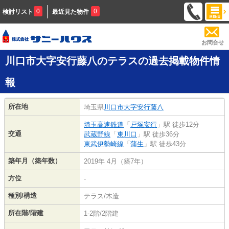
0
0
検討リスト
最近見た物件
お問合せ
川口市大字安行藤八のテラスの過去掲載物件情
報
所在地
埼玉県
川口市
大字安行藤八
埼玉高速鉄道
「
戸塚安行
」駅 徒歩12分
交通
武蔵野線
「
東川口
」駅 徒歩36分
東武伊勢崎線
「
蒲生
」駅 徒歩43分
築年月（築年数）
2019年 4月（築7年）
方位
-
種別/構造
テラス/木造
所在階/階建
1-2階/2階建