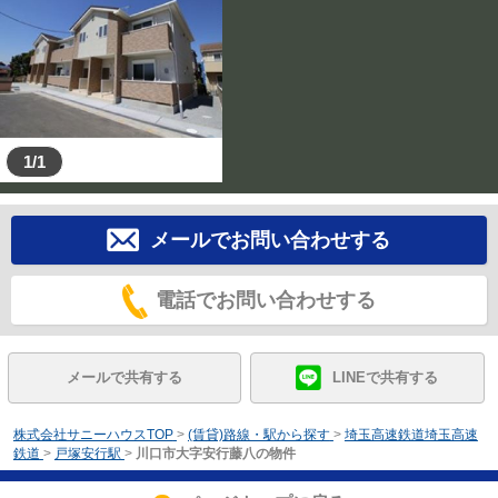
1/1
メールでお問い合わせする
電話でお問い合わせする
メールで共有する
LINEで共有する
株式会社サニーハウスTOP
>
(賃貸)路線・駅から探す
>
埼玉高速鉄道埼玉高速
鉄道
>
戸塚安行駅
>
川口市大字安行藤八の物件