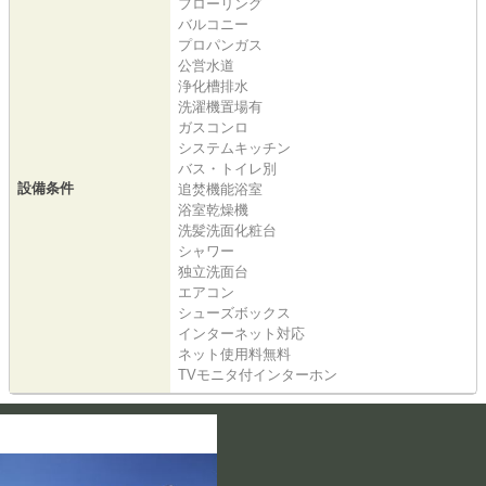
フローリング
バルコニー
プロパンガス
公営水道
浄化槽排水
洗濯機置場有
ガスコンロ
システムキッチン
バス・トイレ別
設備条件
追焚機能浴室
浴室乾燥機
洗髪洗面化粧台
シャワー
独立洗面台
エアコン
シューズボックス
インターネット対応
ネット使用料無料
TVモニタ付インターホン