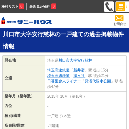
0
0
検討リスト
最近見た物件
お問合せ
川口市大字安行慈林の一戸建ての過去掲載物件
情報
所在地
埼玉県
川口市
大字安行慈林
埼玉高速鉄道
「
新井宿
」駅 徒歩15分
埼玉高速鉄道
「
鳩ヶ谷
」駅 徒歩21分
交通
日暮里舎人ライナー
「
見沼代親水公園
」駅 徒
歩47分
築年月（築年数）
2015年 10月（築10年）
方位
-
種別/構造
一戸建て/木造
所在階/階建
-/2階建