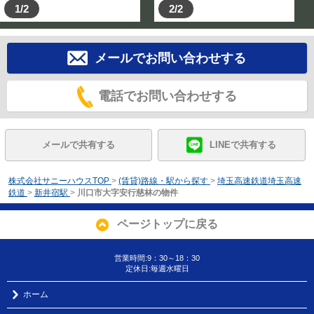
1/2
2/2
メールでお問い合わせする
電話でお問い合わせする
メールで共有する
LINEで共有する
株式会社サニーハウスTOP
>
(賃貸)路線・駅から探す
>
埼玉高速鉄道埼玉高速
鉄道
>
新井宿駅
>
川口市大字安行慈林の物件
ページトップに戻る
営業時間:9：30～18：30
定休日:毎週水曜日
ホーム