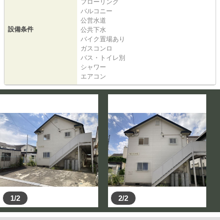
フローリング
バルコニー
公営水道
設備条件
公共下水
バイク置場あり
ガスコンロ
バス・トイレ別
シャワー
エアコン
1/2
2/2