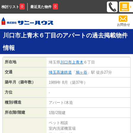
0
0
検討リスト
最近見た物件
お問合せ
川口市上青木６丁目のアパートの過去掲載物件
情報
所在地
埼玉県
川口市
上青木
６丁目
交通
埼玉高速鉄道
「
鳩ヶ谷
」駅 徒歩27分
築年月（築年数）
1989年 8月（築37年）
方位
-
種別/構造
アパート/木造
所在階/階建
1階/2階建
ペット相談
室内洗濯機置場