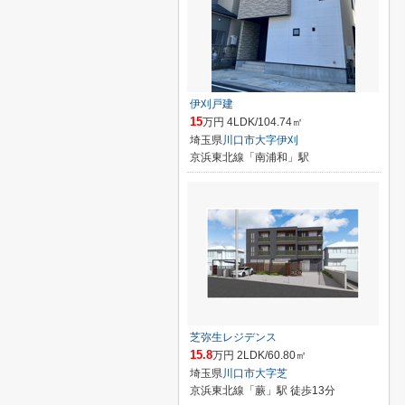
伊刈戸建
15
万円 4LDK/104.74㎡
埼玉県
川口市
大字伊刈
京浜東北線「南浦和」駅
芝弥生レジデンス
15.8
万円 2LDK/60.80㎡
埼玉県
川口市
大字芝
京浜東北線「蕨」駅 徒歩13分