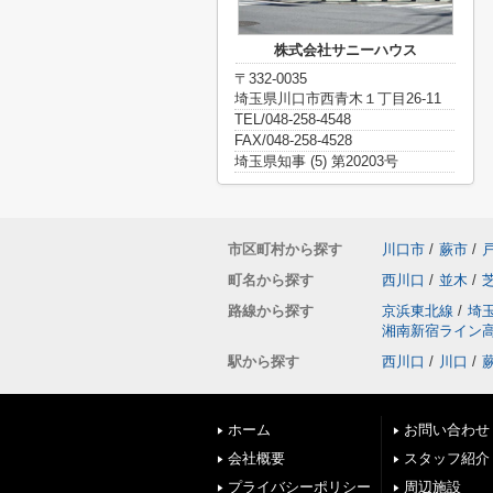
株式会社サニーハウス
〒332-0035
埼玉県川口市西青木１丁目26-11
TEL/048-258-4548
FAX/048-258-4528
埼玉県知事 (5) 第20203号
市区町村から探す
川口市
/
蕨市
/
町名から探す
西川口
/
並木
/
路線から探す
京浜東北線
/
埼
湘南新宿ライン
駅から探す
西川口
/
川口
/
ホーム
お問い合わせ
会社概要
スタッフ紹介
プライバシーポリシー
周辺施設