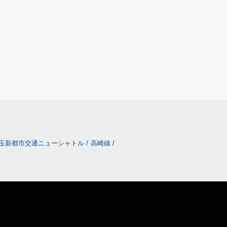
玉新都市交通ニューシャトル
/
高崎線
/