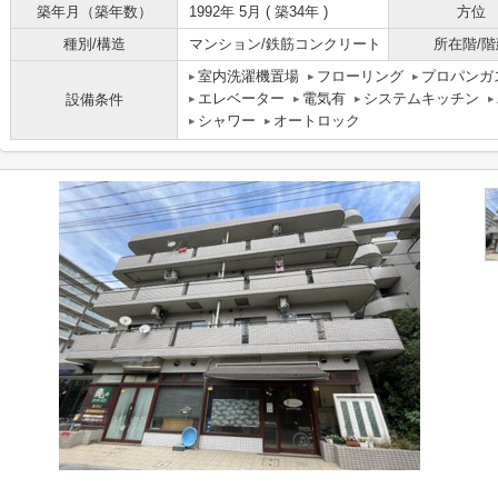
築年月（築年数）
1992年 5月 ( 築34年 )
方位
種別/構造
マンション/鉄筋コンクリート
所在階/階
室内洗濯機置場
フローリング
プロパンガ
エレベーター
電気有
システムキッチン
設備条件
シャワー
オートロック