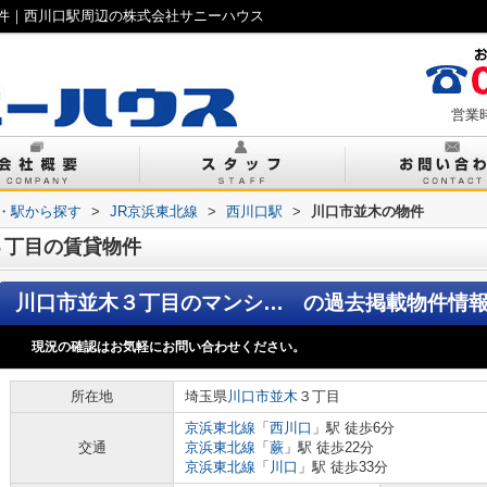
件｜西川口駅周辺の株式会社サニーハウス
営業時
線・駅から探す
>
JR京浜東北線
>
西川口駅
>
川口市並木の物件
３丁目の賃貸物件
川口市並木３丁目のマンション
の過去掲載物件情
現況の確認はお気軽にお問い合わせください。
所在地
埼玉県
川口市
並木
３丁目
京浜東北線
「
西川口
」駅 徒歩6分
交通
京浜東北線
「
蕨
」駅 徒歩22分
京浜東北線
「
川口
」駅 徒歩33分