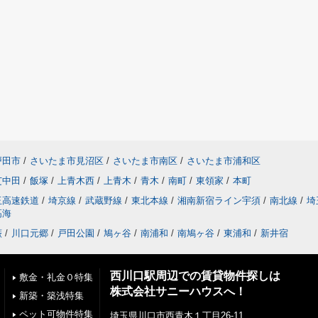
戸田市
/
さいたま市見沼区
/
さいたま市南区
/
さいたま市浦和区
芝中田
/
飯塚
/
上青木西
/
上青木
/
青木
/
南町
/
東領家
/
本町
玉高速鉄道
/
埼京線
/
武蔵野線
/
東北本線
/
湘南新宿ライン宇須
/
南北線
/
埼
高海
蕨
/
川口元郷
/
戸田公園
/
鳩ヶ谷
/
南浦和
/
南鳩ヶ谷
/
東浦和
/
新井宿
西川口駅周辺での賃貸物件探しは
敷金・礼金０特集
株式会社サニーハウスへ！
新築・築浅特集
ペット可物件特集
埼玉県川口市西青木１丁目26-11