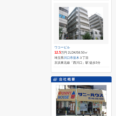
ワコービル
12.5
万円 2LDK/58.50㎡
埼玉県
川口市
並木
３丁目
京浜東北線「西川口」駅 徒歩3分