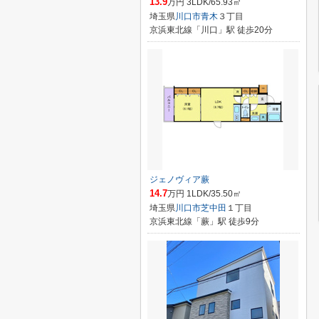
13.9
万円 3LDK/65.93㎡
埼玉県
川口市
青木
３丁目
京浜東北線「川口」駅 徒歩20分
ジェノヴィア蕨
14.7
万円 1LDK/35.50㎡
埼玉県
川口市
芝中田
１丁目
京浜東北線「蕨」駅 徒歩9分