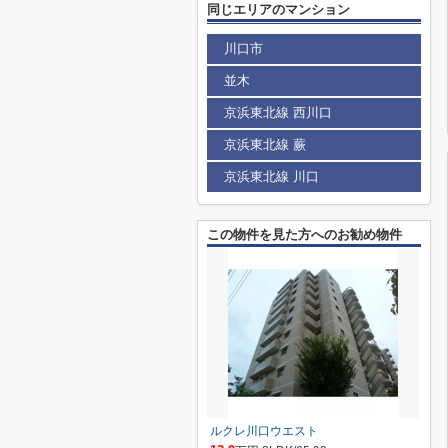
同じエリアのマンション
川口市
並木
京浜東北線 西川口
京浜東北線 蕨
京浜東北線 川口
この物件を見た方へのお勧め物件
ルクレ川口ウエスト