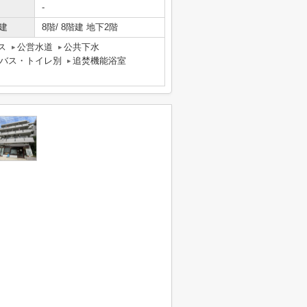
-
建
8階/ 8階建 地下2階
ス
公営水道
公共下水
バス・トイレ別
追焚機能浴室