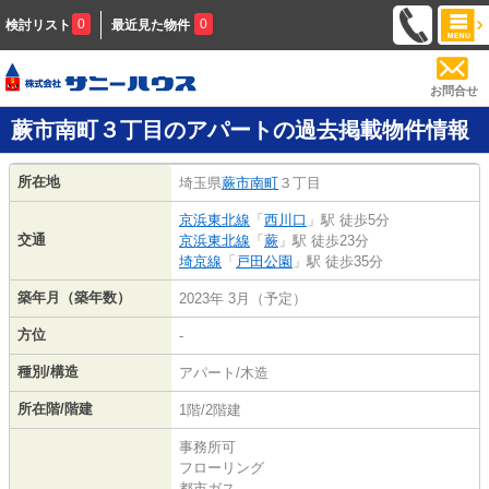
0
0
検討リスト
最近見た物件
お問合せ
蕨市南町３丁目のアパートの過去掲載物件情報
所在地
埼玉県
蕨市
南町
３丁目
京浜東北線
「
西川口
」駅 徒歩5分
交通
京浜東北線
「
蕨
」駅 徒歩23分
埼京線
「
戸田公園
」駅 徒歩35分
築年月（築年数）
2023年 3月（予定）
方位
-
種別/構造
アパート/木造
所在階/階建
1階/2階建
事務所可
フローリング
都市ガス