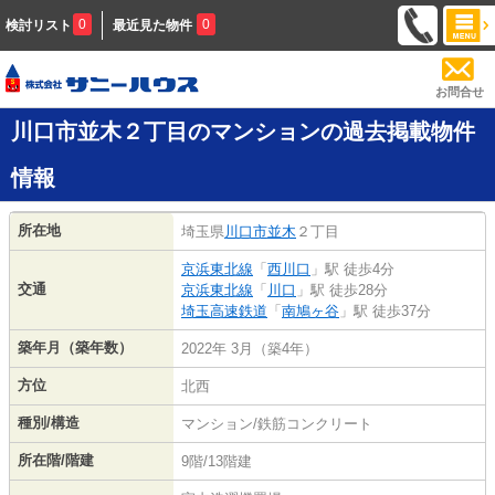
0
0
検討リスト
最近見た物件
お問合せ
川口市並木２丁目のマンションの過去掲載物件
情報
所在地
埼玉県
川口市
並木
２丁目
京浜東北線
「
西川口
」駅 徒歩4分
交通
京浜東北線
「
川口
」駅 徒歩28分
埼玉高速鉄道
「
南鳩ヶ谷
」駅 徒歩37分
築年月（築年数）
2022年 3月（築4年）
方位
北西
種別/構造
マンション/鉄筋コンクリート
所在階/階建
9階/13階建