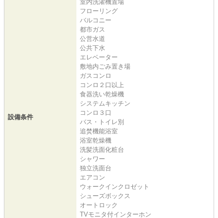
室内洗濯機置場
フローリング
バルコニー
都市ガス
公営水道
公共下水
エレベーター
敷地内ごみ置き場
ガスコンロ
コンロ２口以上
食器洗い乾燥機
システムキッチン
コンロ３口
設備条件
バス・トイレ別
追焚機能浴室
浴室乾燥機
洗髪洗面化粧台
シャワー
独立洗面台
エアコン
ウォークインクロゼット
シューズボックス
オートロック
TVモニタ付インターホン