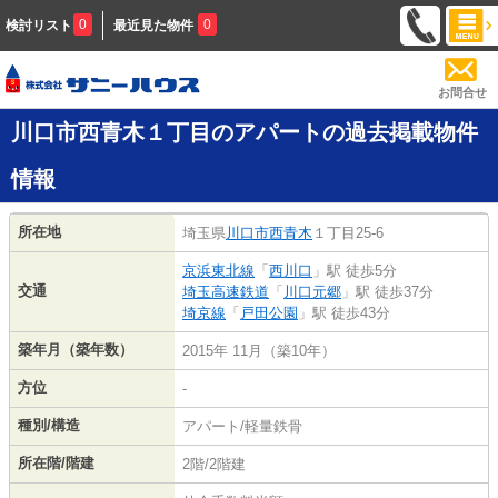
0
0
検討リスト
最近見た物件
お問合せ
川口市西青木１丁目のアパートの過去掲載物件
情報
所在地
埼玉県
川口市
西青木
１丁目25-6
京浜東北線
「
西川口
」駅 徒歩5分
交通
埼玉高速鉄道
「
川口元郷
」駅 徒歩37分
埼京線
「
戸田公園
」駅 徒歩43分
築年月（築年数）
2015年 11月（築10年）
方位
-
種別/構造
アパート/軽量鉄骨
所在階/階建
2階/2階建