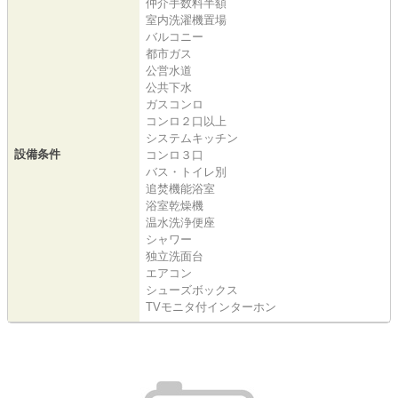
仲介手数料半額
室内洗濯機置場
バルコニー
都市ガス
公営水道
公共下水
ガスコンロ
コンロ２口以上
システムキッチン
設備条件
コンロ３口
バス・トイレ別
追焚機能浴室
浴室乾燥機
温水洗浄便座
シャワー
独立洗面台
エアコン
シューズボックス
TVモニタ付インターホン