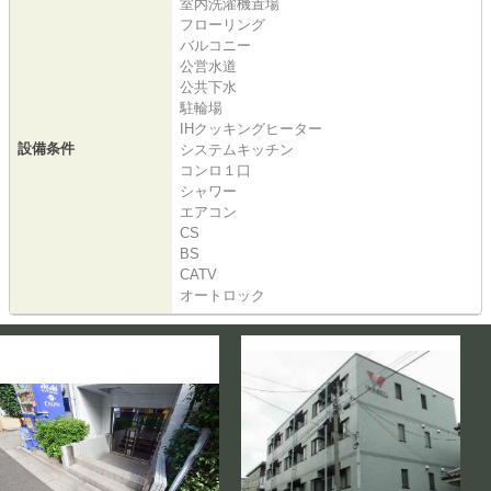
室内洗濯機置場
フローリング
バルコニー
公営水道
公共下水
駐輪場
IHクッキングヒーター
設備条件
システムキッチン
コンロ１口
シャワー
エアコン
CS
BS
CATV
オートロック