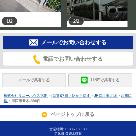
1/2
2/2
メールでお問い合わせする
電話でお問い合わせする
メールで共有する
LINEで共有する
株式会社サニーハウスTOP
>
(賃貸)路線・駅から探す
>
JR京浜東北線
>
西川口
駅
>
川口市並木の物件
ページトップに戻る
営業時間:9：30～18：30
定休日:毎週水曜日