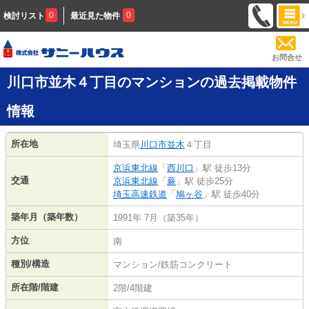
0
0
検討リスト
最近見た物件
お問合せ
川口市並木４丁目のマンションの過去掲載物件
情報
所在地
埼玉県
川口市
並木
４丁目
京浜東北線
「
西川口
」駅 徒歩13分
交通
京浜東北線
「
蕨
」駅 徒歩25分
埼玉高速鉄道
「
鳩ヶ谷
」駅 徒歩40分
築年月（築年数）
1991年 7月（築35年）
方位
南
種別/構造
マンション/鉄筋コンクリート
所在階/階建
2階/4階建