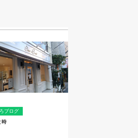
ろブログ
と時