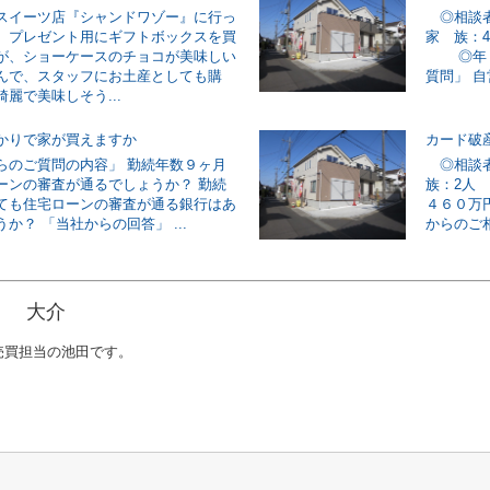
スイーツ店『シャンドワゾー』に行っ
◎相談
。プレゼント用にギフトボックスを買
家 族：
が、ショーケースのチョコが美味しい
◎年 
んで、スタッフにお土産としても購
質問」 自
麗で美味しそう...
かりで家が買えますか
カード破
らのご質問の内容」 勤続年数９ヶ月
◎相談者
ーンの審査が通るでしょうか？ 勤続
族：2人
ても住宅ローンの審査が通る銀行はあ
４６０万
か？ 「当社からの回答」 ...
からのご相
田 大介
売買担当の池田です。