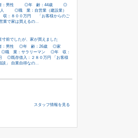
者：男性 ◎年 齢：44歳 ◎
4人 ◎職 業：自営業（建設業）
収：８００万円 「お客様からのご
営業で家は買えるの...
産寸前でしたが、家が買えました
：男性 ◎年 齢：26歳 ◎家
 ◎職 業：サラリーマン ◎年 収：
円 ◎既存借入：２８０万円 「お客様
談」 自業自得なの...
スタッフ情報を見る