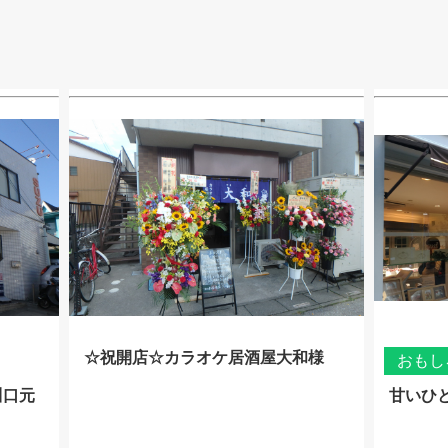
☆祝開店☆カラオケ居酒屋大和様
おもし
川口元
甘いひ