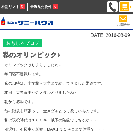
0
0
検討リスト
最近見た物件
お問合せ
DATE: 2016-08-09
おもしろブログ
私のオリンピック♪
オリンピックはじまりましたね～
毎日寝不足気味です。
私の期待は、小学校～大学まで続けてきました柔道です。
本日、大野選手が金メダルとりましたね～
朝から感動です。
他の階級も頑張って、金メダルとって欲しいものです。
私は現役時代は１００キロ以下の階級でしちゃが・・・
引退後、不摂生が影響しMAX１３５キロまで体重が・・・