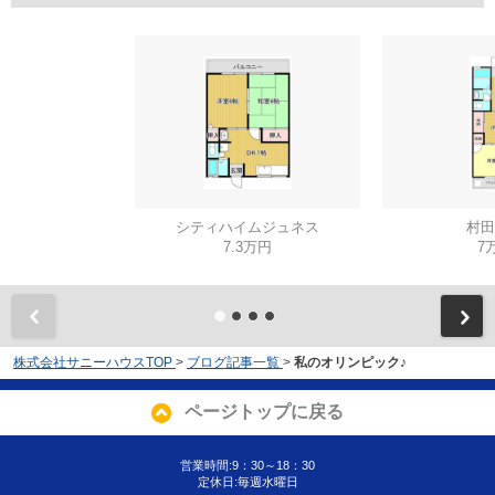
シティハイムジュネス
村田
7.3万円
7
株式会社サニーハウスTOP
>
ブログ記事一覧
>
私のオリンピック♪
ページトップに戻る
営業時間:9：30～18：30
定休日:毎週水曜日