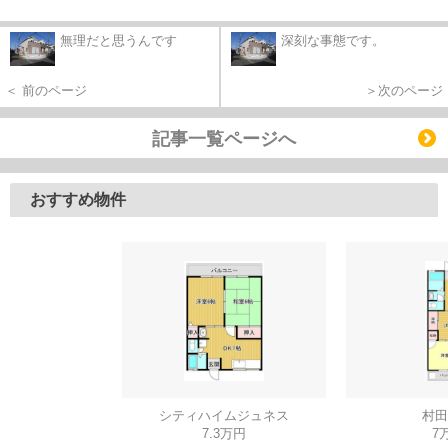
無理だと思うんです
深刻な事態です。
＜ 前のページ
＞次のページ
記事一覧ページへ
おすすめ物件
シティハイムジュネス
村田
7.3万円
7