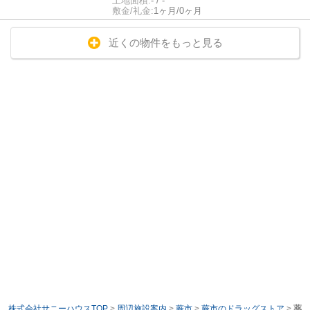
土地面積:
- / -
敷金/礼金:
1ヶ月/0ヶ月
近くの物件をもっと見る
株式会社サニーハウスTOP
>
周辺施設案内
>
蕨市
>
蕨市のドラッグストア
>
薬