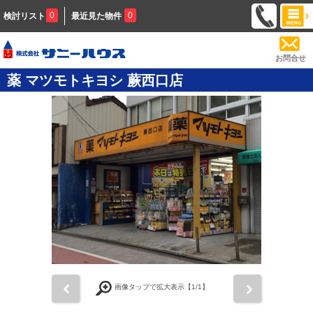
0
0
検討リスト
最近見た物件
お問合せ
薬 マツモトキヨシ 蕨西口店
前
次
画像タップで拡大表示【
1
/1】