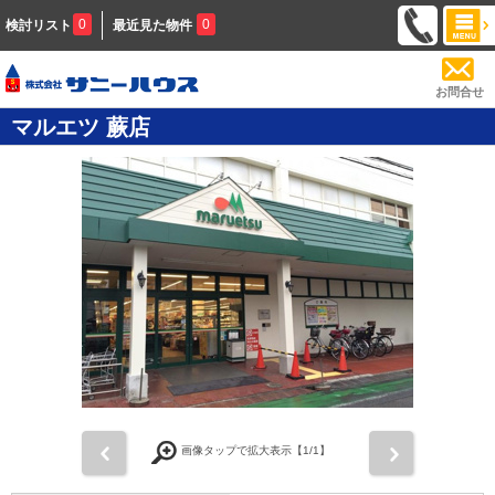
0
0
検討リスト
最近見た物件
お問合せ
マルエツ 蕨店
前
次
画像タップで拡大表示【
1
/1】