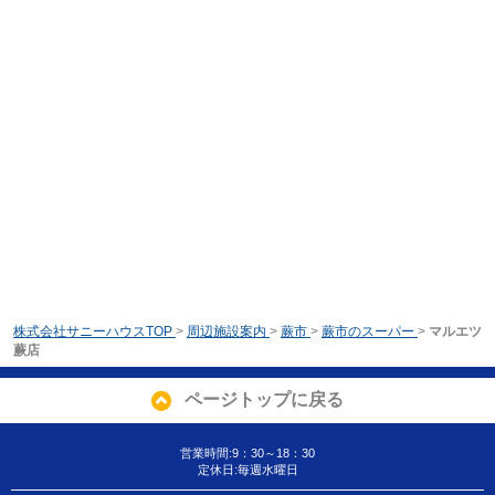
株式会社サニーハウスTOP
>
周辺施設案内
>
蕨市
>
蕨市のスーパー
>
マルエツ
蕨店
ページトップに戻る
営業時間:9：30～18：30
定休日:毎週水曜日