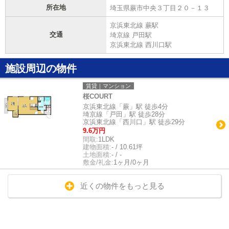
所在地
埼玉県蕨市中央３丁目２０－１３
京浜東北線 蕨駅
交通
埼京線 戸田駅
京浜東北線 西川口駅
施設周辺の物件
賃貸｜マンション
桜COURT
京浜東北線「蕨」駅 徒歩4分
埼京線「戸田」駅 徒歩28分
京浜東北線「西川口」駅 徒歩29分
9.6万円
間取:
1LDK
建物面積:
- / 10.61坪
土地面積:
- / -
敷金/礼金:
1ヶ月/0ヶ月
近くの物件をもっと見る