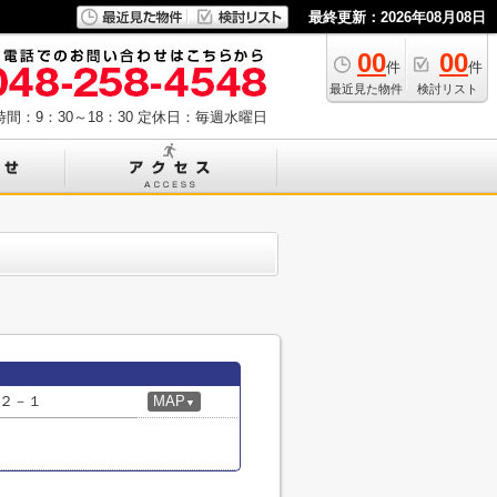
最終更新：2026年08月08日
00
00
件
件
最近見た物件
検討リスト
間：9：30～18：30
定休日：毎週水曜日
２－１
MAP
▼