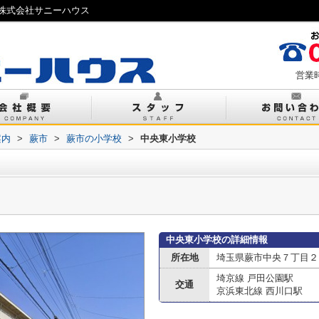
株式会社サニーハウス
営業時
案内
>
蕨市
>
蕨市の小学校
>
中央東小学校
中央東小学校の詳細情報
所在地
埼玉県蕨市中央７丁目２
埼京線 戸田公園駅
交通
京浜東北線 西川口駅