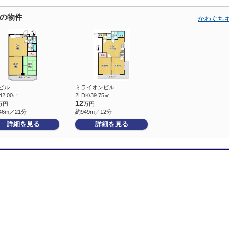
の物件
かわぐち
Kビル
ミライオンビル
42.00㎡
2LDK/39.75㎡
12
万円
万円
46m／21分
約949m／12分
詳細を見る
詳細を見る