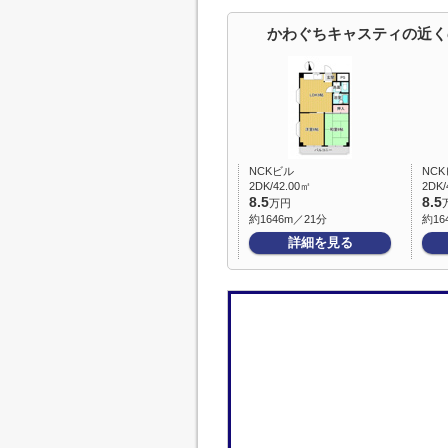
かわぐちキャスティの近く
NCKビル
NC
2DK/42.00㎡
2DK/
8.5
8.5
万円
約1646m／21分
約16
詳細を見る