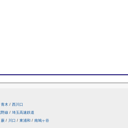
青木
/
西川口
蔵野線
/
埼玉高速鉄道
蕨
/
川口
/
東浦和
/
南鳩ヶ谷