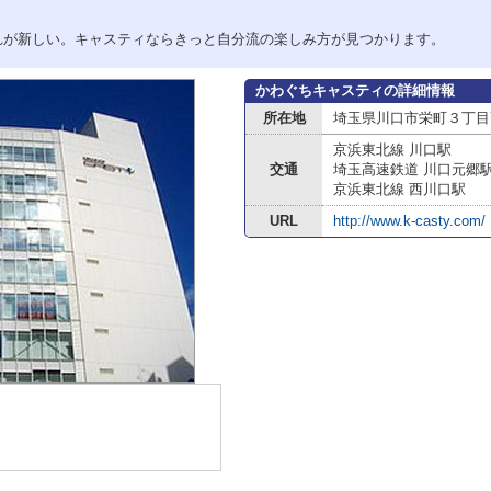
れが新しい。キャスティならきっと自分流の楽しみ方が見つかります。
かわぐちキャスティの詳細情報
所在地
埼玉県川口市栄町３丁目7
京浜東北線 川口駅
交通
埼玉高速鉄道 川口元郷
京浜東北線 西川口駅
URL
http://www.k-casty.com/