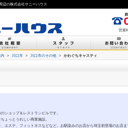
周辺の株式会社サニーハウス
営業時
案内
>
川口市
>
川口市のその他
>
かわぐちキャスティ
前のショップ＆レストランビルです。
なちょっとうれしい商業施設。
ン、エステ、フィットネスなどなど。お馴染みのお店から埼玉初登場のお店ま