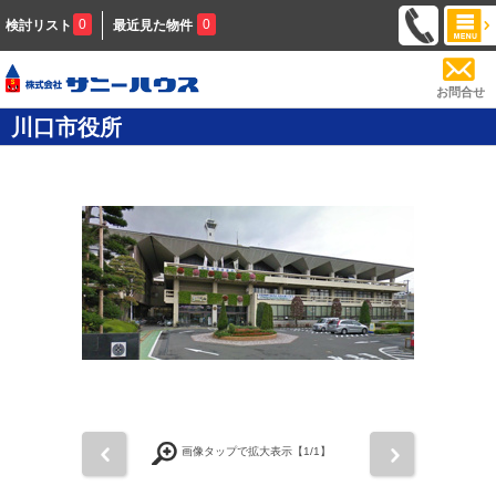
0
0
検討リスト
最近見た物件
お問合せ
川口市役所
前
次
画像タップで拡大表示【
1
/1】