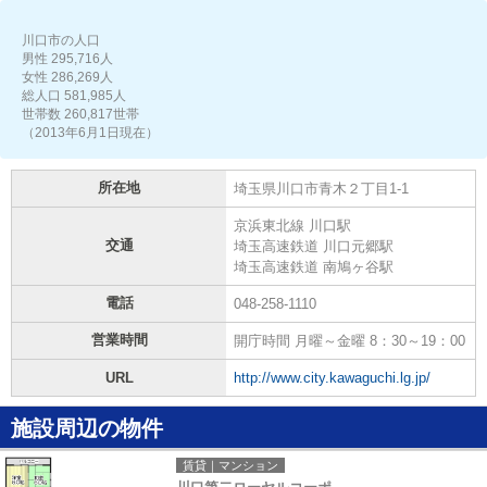
川口市の人口
男性 295,716人
女性 286,269人
総人口 581,985人
世帯数 260,817世帯
（2013年6月1日現在）
所在地
埼玉県川口市青木２丁目1-1
京浜東北線 川口駅
交通
埼玉高速鉄道 川口元郷駅
埼玉高速鉄道 南鳩ヶ谷駅
電話
048-258-1110
営業時間
開庁時間 月曜～金曜 8：30～19：00
URL
http://www.city.kawaguchi.lg.jp/
施設周辺の物件
賃貸｜マンション