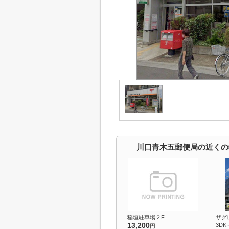
川口青木五郵便局の近くの
稲垣駐車場２F
ザグ
13,200
3DK
円