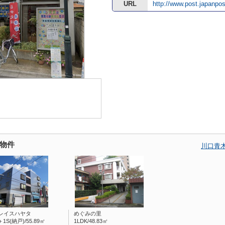
URL
http://www.post.japanpos
物件
川口青
レイスハヤタ
めぐみの里
＋1S(納戸)/55.89㎡
1LDK/48.83㎡