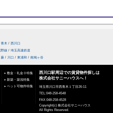
青木
/
西川口
蔵野線
/
埼玉高速鉄道
蕨
/
川口
/
東浦和
/
南鳩ヶ谷
西川口駅周辺での賃貸物件探しは
敷金・礼金０特集
株式会社サニーハウスへ！
新築・築浅特集
ペット可物件特集
埼玉県川口市西青木１丁目26-11
TEL:048-258-4548
FAX:048-258-4528
Copyright(c) 株式会社サニーハウス
All Rights Reserved.