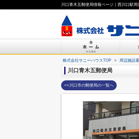
川口青木五郵便局情報ページ｜西川口駅周
株式会社サニーハウスTOP
>
周辺施設
川口青木五郵便局
<<川口市の郵便局の一覧へ