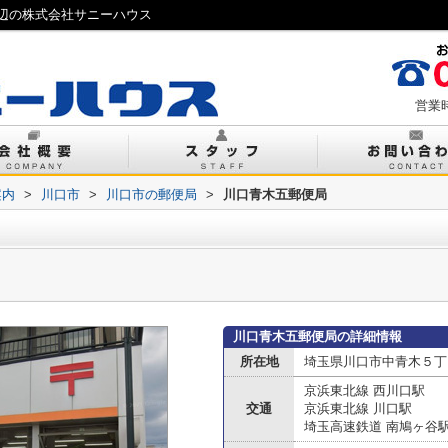
辺の株式会社サニーハウス
営業時
案内
>
川口市
>
川口市の郵便局
>
川口青木五郵便局
川口青木五郵便局の詳細情報
所在地
埼玉県川口市中青木５丁目
京浜東北線 西川口駅
交通
京浜東北線 川口駅
埼玉高速鉄道 南鳩ヶ谷