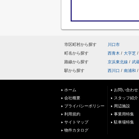
市区町村から探す
川口市
町名から探す
西青木
/
大字芝
/
路線から探す
京浜東北線
/
武
駅から探す
西川口
/
南浦和
/
ホーム
お問い合わせ
会社概要
スタッフ紹介
プライバシーポリシー
周辺施設
利用規約
事業用特集
サイトマップ
駐車場特集
物件カタログ