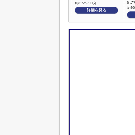
8.7
約815m／11分
約50
詳細を見る