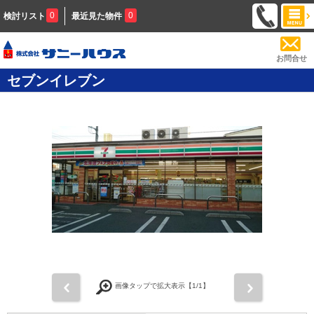
0
0
検討リスト
最近見た物件
お問合せ
セブンイレブン
前
次
画像タップで拡大表示【
1
/1】