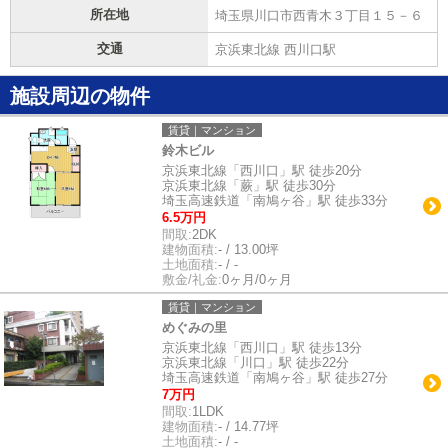
所在地
埼玉県川口市西青木３丁目１５－６
交通
京浜東北線 西川口駅
施設周辺の物件
賃貸｜マンション
鈴木ビル
京浜東北線「西川口」駅 徒歩20分
京浜東北線「蕨」駅 徒歩30分
埼玉高速鉄道「南鳩ヶ谷」駅 徒歩33分
6.5万円
間取:
2DK
建物面積:
- / 13.00坪
土地面積:
- / -
敷金/礼金:
0ヶ月/0ヶ月
賃貸｜マンション
めぐみの里
京浜東北線「西川口」駅 徒歩13分
京浜東北線「川口」駅 徒歩22分
埼玉高速鉄道「南鳩ヶ谷」駅 徒歩27分
7万円
間取:
1LDK
建物面積:
- / 14.77坪
土地面積:
- / -