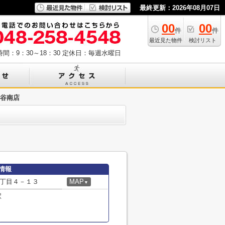
最終更新：2026年08月07日
00
00
件
件
最近見た物件
検討リスト
間：9：30～18：30
定休日：毎週水曜日
ヶ谷南店
情報
丁目４－１３
MAP
▼
駅