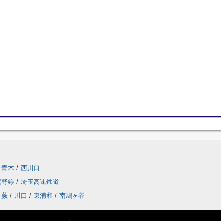
青木
/
西川口
蔵野線
/
埼玉高速鉄道
蕨
/
川口
/
東浦和
/
南鳩ヶ谷