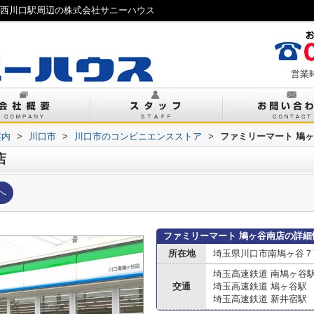
｜西川口駅周辺の株式会社サニーハウス
営業時
案内
>
川口市
>
川口市のコンビニエンスストア
>
ファミリーマート 鳩
店
へ
ファミリーマート 鳩ヶ谷南店の詳細
所在地
埼玉県川口市南鳩ヶ谷７
埼玉高速鉄道 南鳩ヶ谷
交通
埼玉高速鉄道 鳩ヶ谷駅
埼玉高速鉄道 新井宿駅