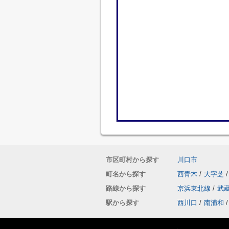
市区町村から探す
川口市
町名から探す
西青木
/
大字芝
/
路線から探す
京浜東北線
/
武
駅から探す
西川口
/
南浦和
/