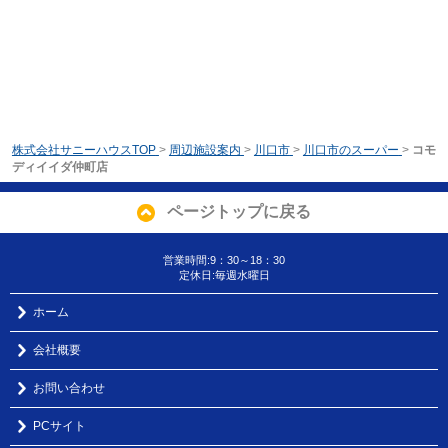
株式会社サニーハウスTOP
>
周辺施設案内
>
川口市
>
川口市のスーパー
>
コモ
ディイイダ仲町店
ページトップに戻る
営業時間:9：30～18：30
定休日:毎週水曜日
ホーム
会社概要
お問い合わせ
PCサイト