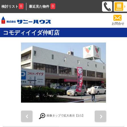
0
0
検討リスト
最近見た物件
お問合せ
コモディイイダ仲町店
前
次
画像タップで拡大表示【
1
/1】