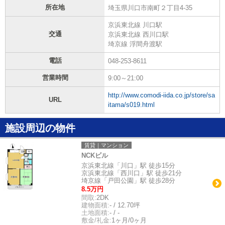
所在地
埼玉県川口市南町２丁目4-35
京浜東北線 川口駅
交通
京浜東北線 西川口駅
埼京線 浮間舟渡駅
電話
048-253-8611
営業時間
9:00～21:00
http://www.comodi-iida.co.jp/store/sa
URL
itama/s019.html
施設周辺の物件
賃貸｜マンション
NCKビル
京浜東北線「川口」駅 徒歩15分
京浜東北線「西川口」駅 徒歩21分
埼京線「戸田公園」駅 徒歩28分
8.5万円
間取:
2DK
建物面積:
- / 12.70坪
土地面積:
- / -
敷金/礼金:
1ヶ月/0ヶ月